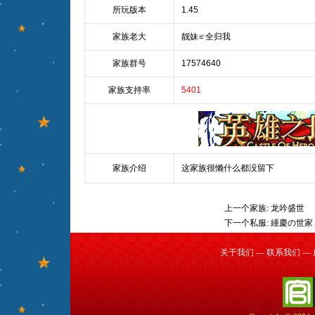
所玩版本
1.45
家族老大
靓妹≌全归我
家族群号
17574640
家族支持率
5401
家族介绍
这家族很懒什么都没留下
上一个家族:
龙吟盛世
下一个私服:
緟慶の世家
关于我们
—
联系我们
—