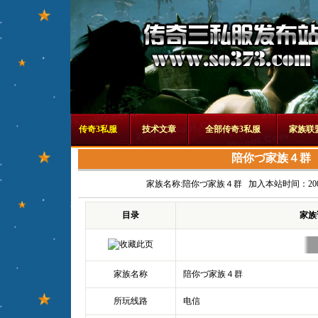
传奇3私服
技术文章
全部传奇3私服
家族联
陪你づ家族４群
家族名称:
陪你づ家族４群
加入本站时间：2007/5/
目录
家族
家族名称
陪你づ家族４群
所玩线路
电信