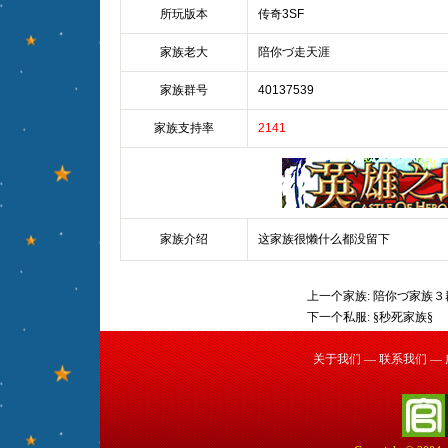
所玩版本
传奇3SF
家族老大
陪你づ走天涯
家族群号
40137539
家族支持率
2141
家族介绍
这家族很懒什么都没留下
上一个家族:
陪你づ家族３
下一个私服:
§秒死家族§
关于我们
—
联系我们
—