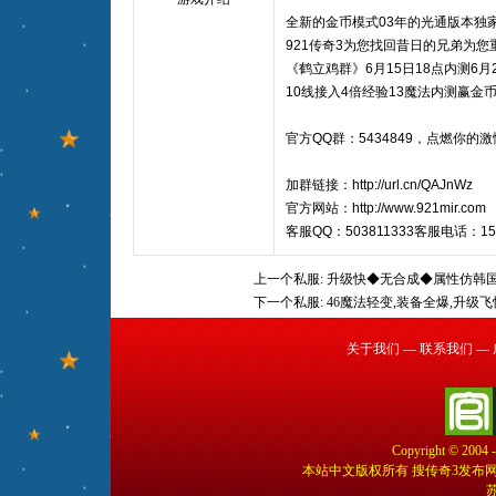
全新的金币模式03年的光通版本独
921传奇3为您找回昔日的兄弟为您
《鹤立鸡群》6月15日18点内测6月
10线接入4倍经验13魔法内测赢金
官方QQ群：5434849，点燃你的
加群链接：http://url.cn/QAJnWz
官方网站：http://www.921mir.com
客服QQ：503811333客服电话：158
上一个私服:
升级快◆无合成◆属性仿韩
下一个私服:
46魔法轻变,装备全爆,升级
关于我们
—
联系我们
—
Copyright © 2004 
本站中文版权所有 搜传奇3发布
苏