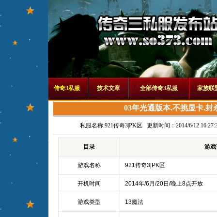
传奇3私服
技术文章
全部传奇3私服
家族联
03年光通版本.不挑显卡.封杀
私服名称:
921传奇3|PK区
更新时间：2014/6/12 16:27:
目录
游戏
游戏名称
921传奇3|PK区
开机时间
2014年/6月/20日/晚上8点开放
游戏类型
13魔法