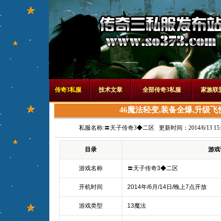
传奇3私服
技术文章
全部传奇3私服
家族联
46魔法轻变,装备全爆,升级
私服名称:
〓天子传奇3◆二区
更新时间：2014/6/13 15:4
目录
游戏
游戏名称
〓天子传奇3◆二区
开机时间
2014年/6月/14日/晚上7点开放
游戏类型
13魔法