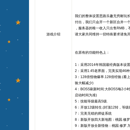
我们的整体设置思路乐趣无穷耐玩
付出，我们只会开一个新区合并一
，服务器的唯一收入只出售RMB，
游戏介绍
请大家共同维持一切特殊要求请免开
在原有的功能特色上：
1：采用2014年韩国最经典版本设
2：采用1.45老界面，完美实现46
3：128倍怪物爆率.128倍经验.
验大幅减少)
4：BOSS刷新时间:大BOSS每2小时
启动时间为准)
5：技能等级最高5级.
6：开放12级转生.(封顶12转，等级
7：完美无错的师徒系统
8：新版开放四大新地图：桃园.修罗.
9：新版开放全新怪物：桃园.修罗.九