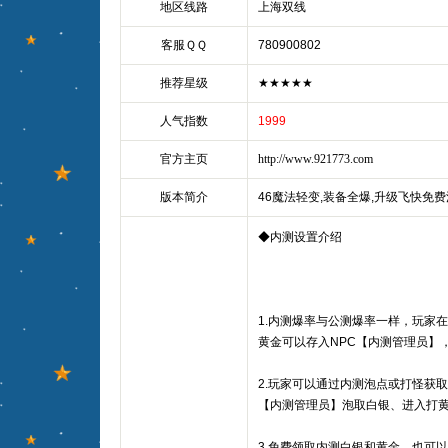
地区线路
上海双线
客服ＱＱ
780900802
推荐星级
★★★★★
人气指数
1999
官方主页
http://www.921773.com
版本简介
46魔法轻变,装备全爆,升级飞快免
◆内测设置介绍
1.内测爆率与公测爆率一样，玩家
黄金可以存入NPC【内测管理员】
2.玩家可以通过内测泡点或打怪获
【内测管理员】泡取白银、进入打
3.免费领取内测白银和黄金，也可