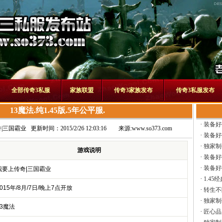
全部传奇3私服
家族联盟
传奇3家族发布
传奇3私服发布
13魔法.纯1.45版.5年公平服.
·
装备好
|三国霸业
更新时间：2015/2/26 12:03:16
来源:
www.so373.com
·
装备好
·
独家制
游戏说明
·
装备好
·
装备好
我要上传奇|三国霸业
·
1.45
2015年/8月/7日/晚上7点开放
·
转生不
·
独家制
13魔法
·
匠心品