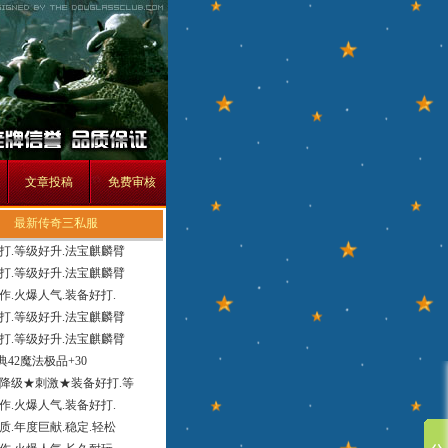
文章投稿
免费审核
最新传奇三私服
打.等级好升.法宝麒麟臂
打.等级好升.法宝麒麟臂
作.火爆人气.装备好打.
打.等级好升.法宝麒麟臂
打.等级好升.法宝麒麟臂
经典42魔法极品+30
降级★刺激★装备好打.等
作.火爆人气.装备好打.
质.年度巨献.稳定.轻松