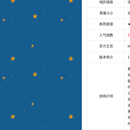
地区线路
客服ＱＱ
推荐星级
人气指数
2
官方主页
h
版本简介
1
游戏介绍
游