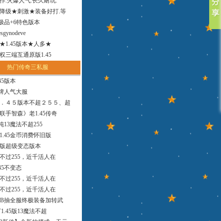
作.火爆人气.长久耐玩.
降级★刺激★装备好打.等
小极品+6特色版本
sgynodeve
法★1.45版本★人多★
权三端互通原版1.45
热门传奇三私服
45版本
品牌人气大服
．４５版本不超２５５、超
联手智森》老1.45传奇
版纯13魔法不超255
1.45金币消费怀旧版
9版超级变态版本
，不过255，近千活人在
45不变态
，不过255，近千活人在
，不过255，近千活人在
MB抽全服终极装备加转武
1.45版13魔法不超