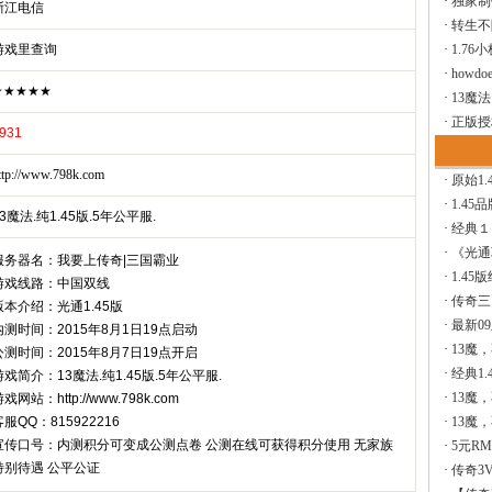
·
独家制
浙江电信
·
转生不
游戏里查询
·
1.76
·
howdoe
★★★★★
·
13魔
·
正版授
931
ttp://www.798k.com
·
原始1.
·
1.45
3魔法.纯1.45版.5年公平服.
·
经典１
·
《光通
服务器名：我要上传奇|三国霸业
·
1.45
游戏线路：中国双线
·
传奇三
版本介绍：光通1.45版
·
最新0
内测时间：2015年8月1日19点启动
·
13魔
公测时间：2015年8月7日19点开启
·
经典1.
游戏简介：13魔法.纯1.45版.5年公平服.
·
13魔
戏网站：http://www.798k.com
客服QQ：815922216
·
13魔
宣传口号：内测积分可变成公测点卷 公测在线可获得积分使用 无家族
·
5元R
特别待遇 公平公证
·
传奇3V