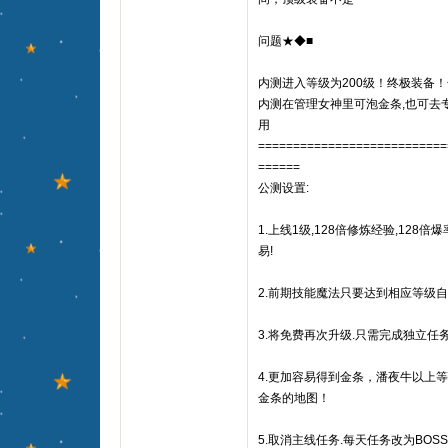
问题★◆■
内测进入等级为200级！终极装备！金
内测在管理女神里可泡金条,也可去
用
===========================
======
公测设置:
1.上线1级,128倍修炼经验,128
易!
2.前期技能魔法只要达到相应等级自
3.将免费再次升级.只需完成独立任
4.更加容易得到金条，潘夜牛以上
金条的地图！
5.取消主线任务.每天任务改为BO