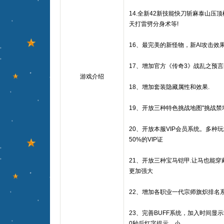
14.全新42新技能快刀斩麻泰山压
天打雷劈分身术等!
16、最完美的新怪物，新AI攻击效
17、增加官方《传奇3》战乱之预言的
游戏介绍
18、增加套装隐藏属性和效果.
19、开放三种特色挑战地图"挑战禁地
20、开放本服VIP会员系统。多种
50%的VIP证
21、开放三种宝马铠甲.让马也能穿
更加强大
22、增加各职业一代宗师旗炽排名系
23、完善BUFF系统，加入时间显
0秒后红字提示。小