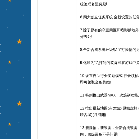
经验或名望奖励!
6.四大独立任务系统.全新设置的任
7.除了原有的夺宝禁区和暗影禁地外
好去处!
8.全新合成系统升级!除了打怪物的
9.化废为宝,打到的装备可在游戏中
10.设置自助行会奖励模式,行会领
即可领取金条奖励!
11.特别推出武器MAX一次炼制功能
12.推出最新地图(赤龙城)(原始虎岭)
暗古城)(月河渊)
13.新怪物，新装备，全新合成装
间，顶级装备不是问题!