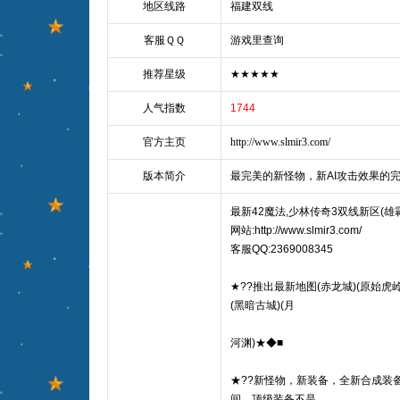
地区线路
福建双线
客服ＱＱ
游戏里查询
推荐星级
★★★★★
人气指数
1744
官方主页
http://www.slmir3.com/
版本简介
最完美的新怪物，新AI攻击效果的
最新42魔法,少林传奇3双线新区(雄霸
网站:http://www.slmir3.com/
客服QQ:2369008345
★??推出最新地图(赤龙城)(原始虎岭
(黑暗古城)(月
河渊)★◆■
★??新怪物，新装备，全新合成装
间，顶级装备不是