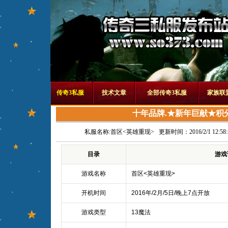
传奇3私服
技术文章
全部传奇3私服
家族联
十年品牌.★新年巨献★积
私服名称:
首区<英雄重现>
更新时间：2016/2/1 12:58:
目录
游戏
游戏名称
首区<英雄重现>
开机时间
2016年/2月/5日/晚上7点开放
游戏类型
13魔法