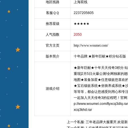
地区线路
上海双线
客服ＱＱ
2237205605
推荐星级
★★★★★
人气指数
2050
官方主页
http://www.woumei.com/
版本简介
十年品牌.★新年巨献★积分钻石版
★新年巨献★十年天天传奇3积分.
重现]2月5日火爆公测!全网独家的
地图★装备加星★任意镶嵌您喜欢
★宝石镶嵌系统★坐骑养成系统★
游戏介绍
等等等，都会让您感受到用心和专
一起加入天天传奇3的征程吧！官网:http:/
p://www.woumei.com/ttyxcq3dlq.ra
xcq3khd.rar
上一个私服:
三年老品牌大服重开,欢迎