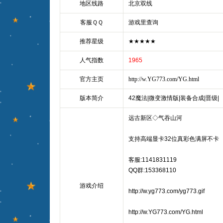
地区线路
北京双线
客服ＱＱ
游戏里查询
推荐星级
★★★★★
人气指数
1965
官方主页
http://w.YG773.com/YG.html
版本简介
42魔法|微变激情版|装备合成|晋级|
远古新区◇气吞山河
支持高端显卡32位真彩色满屏不卡
客服:1141831119
QQ群:153368110
游戏介绍
http://w.yg773.com/yg773.gif
http://w.YG773.com/YG.html