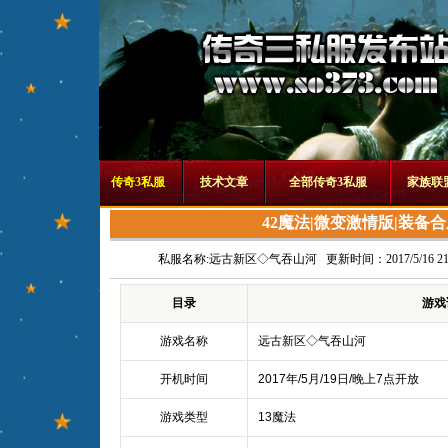
传奇3私服
技术文章
全部传奇3私服
家族联
42魔法|微变激情版|装备合
私服名称:
远古新区◇气吞山河
更新时间：2017/5/16 21:
目录
游戏
游戏名称
远古新区◇气吞山河
开机时间
2017年/5月/19日/晚上7点开放
游戏类型
13魔法