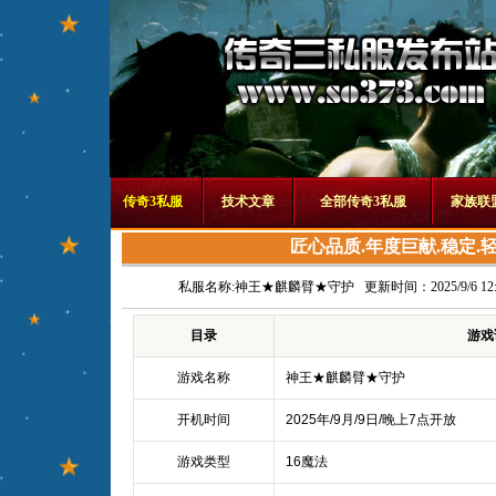
传奇3私服
技术文章
全部传奇3私服
家族联
匠心品质.年度巨献.稳定.
私服名称:
神王★麒麟臂★守护
更新时间：2025/9/6 12:3
目录
游戏
游戏名称
神王★麒麟臂★守护
开机时间
2025年/9月/9日/晚上7点开放
游戏类型
16魔法