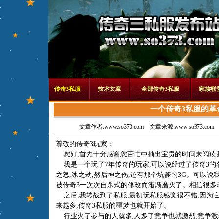
传奇3私服
技术文章
全部传奇3私服
家族联
一个传奇3私服的革
文章作者:www.so373.com
文章来源:www.so373.com
尊敬的传奇3玩家：
您好,首先十分感谢您百忙中抽出宝贵的时间来阅读
我是一个玩了7年传奇的玩家,可以说经过了传奇3的各
之怒,冰之劫,然后神之伤,还有那个坑爹的3G。可以说
被传奇3一次次自杀式的修改而渐渐磨灭了。相信很多
之后,我转战到了私服,最初玩私服感觉很不错,因为它
来越多,传奇3私服的噩梦也就开始了。
行业火了参与的人就多,人多了竞争也就激烈,竞争激