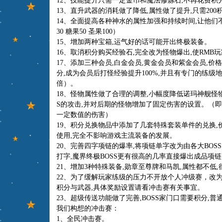
12、技能提升只需一定金币和魔法修炼石,不再花费积
13、直升武器的消耗做了降低,属性做了提升,只需200
14、全面提高各种神水的属性加强和持续时间,让他们不再
30 糖果50 圣果100）
15、增加两种宝箱,运气好的话可能开出终极装备。
16、取消积分购买经验石,完全改为怪物爆出,使RMB
17、添加三种会员,白金会员,黄金会员和紫金会员,价格
分,成为会员后打怪经验提升100%,并且有专门的练级地图(
倍）。
18、怪物属性做了合理的调整,小幅度降低诺玛神舰怪物
S的攻击,并对后期的怪物增加了固定伤害的设置。（即
一定数值的伤害）
19、积分兑换物品中添加了几套特殊套装单件的兑换,
使用,完全不影响游戏主流装备的发展。
20、完善四字项链的爆率,将项链单字改为由各大BOS
打字,魔界终极BOSS更有很高的几率直接爆出成品项链
21、增加3种特殊装备,勋章至尊牌和马凯,属性都不低
22、为了缓解玩家练级的压力不开放个人冲级赛，改为
积分与武器,具体奖励设置请看冲击赛有关事宜。
23、超级传送功能做了完善,BOSS家门口需要积分,
我们构想的冲击赛：
1、全民冲击赛。