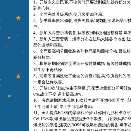
1、开放永久全民赛,不论何时只要达到级别就有积分奖励,
到你心烦。
2、全面完善升级系统,使升级更加容易。
3、新书爆率做出修改,潘夜黑度暴16技能,船诺玛暴4
书。
4、新加入两套祈祷装备,从潘夜到终极地图都有暴,爆
5、新加入三套套装，爆率分布在法码大陆各个地图,
品的激动和喜悦。
6、全面提高积分回收装备的物品量和回收价格,最低船
积分烦恼。
7、根据后期怪物难度逐渐开放特殊戒指-超级特殊戒指
戏生活不再枯燥。
8、前期装备属性做了全面的调整和提高,你所看到的装
一定会让你欢喜。
9、开放10次转生,转生不降级,只花费少量积分即可转
0%,战士不变,道士提高10%。
10、考虑后期游戏乐趣,10次转生后可开放技能互学,花费
士学习道士盾,道士学习地狱魔焰。
11、全面提高BOSS的爆率和经验,让你回到那种准点守B
0W-1E不等,爆出物品直接提升2个等级。（如沃玛BOS
爆出船的装备,潘夜的BOSS可以爆出西沙的装备,爆率