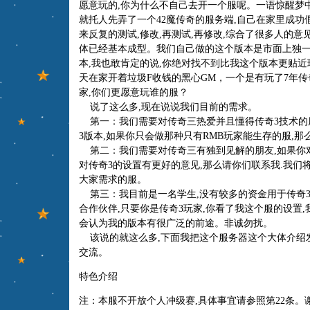
愿意玩的,你为什么不自己去开一个服呢。一语惊醒梦中
就托人先弄了一个42魔传奇的服务端,自己在家里成功
来反复的测试,修改,再测试,再修改,综合了很多人的
体已经基本成型。我们自己做的这个版本是市面上独一
本,我也敢肯定的说,你绝对找不到比我这个版本更贴近
天在家开着垃圾F收钱的黑心GM，一个是有玩了7年
家,你们更愿意玩谁的服？
说了这么多,现在说说我们目前的需求。
第一：我们需要对传奇三热爱并且懂得传奇3技术的
3版本,如果你只会做那种只有RMB玩家能生存的服,那
第二：我们需要对传奇三有独到见解的朋友,如果你对
对传奇3的设置有更好的意见,那么请你们联系我.我们
大家需求的服。
第三：我目前是一名学生,没有较多的资金用于传奇3
合作伙伴,只要你是传奇3玩家,你看了我这个服的设置
会认为我的版本有很广泛的前途。非诚勿扰。
该说的就这么多,下面我把这个服务器这个大体介绍发
交流。
特色介绍
注：本服不开放个人冲级赛,具体事宜请参照第22条。