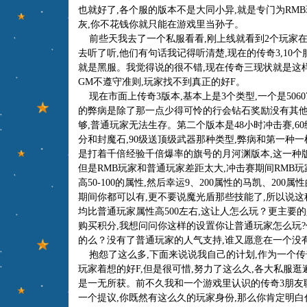
也就好了,各个服的版本不是大同小异,就是专门为RM
灰,你不花钱你就只能在游戏里当孙子。
前些天我去了一个私服看看,刚上线就看到2个玩家在
去听了听,他们有句话我记得听清楚,现在的传奇3,10
就是黑服。我觉得说的很不错,现在传奇三现状就是这样
GM不遵守准则,玩家找不到真正的好F。
现在市面上传奇3版本,基本上是3个类型,一个是5060
的弊病是除了那一点少得可怜的行会钻石奖励没有其他
够,普通玩家无法生存。第二个版本是48小时冲击赛,6
分和封魔石,90级送顶级武器那种类型,弊病和第一种一
是打着千倍经验千倍爆率的旗号的月河渊版本,这一种
但是RMB玩家和普通玩家差距太大,冲击赛期间RMB
高50-100的属性,然后幸运9、200属性的马凯、20
期间你都可以有,更不要说魔光盾那些技能了,所以说这
均比普通玩家属性高500左右,这让人怎么玩？更主要
购买积分,我想问问你这样的设置你让普通玩家怎么玩?
的么？没有了普通玩家的人气支持,谁又愿意在一个没
抱怨了这么多,下面来说说我自己的计划,作为一个传
玩家着想的好F,但是很可惜,努力了这么久,各大私服逛
是一无所获。前不久我和一个游戏里认识的传奇3朋友
一个提议,你既然有这么久的玩家身份,那么你肯定明