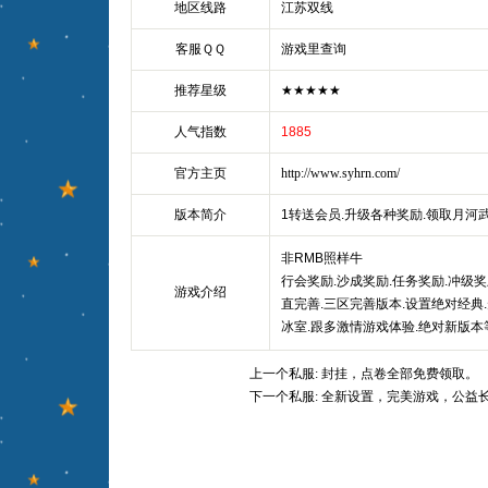
地区线路
江苏双线
客服ＱＱ
游戏里查询
推荐星级
★★★★★
人气指数
1885
官方主页
http://www.syhrn.com/
版本简介
1转送会员.升级各种奖励.领取月河
非RMB照样牛
行会奖励.沙成奖励.任务奖励.冲级奖
游戏介绍
直完善.三区完善版本.设置绝对经典
冰室.跟多激情游戏体验.绝对新版本等.
上一个私服:
封挂，点卷全部免费领取。
下一个私服:
全新设置，完美游戏，公益