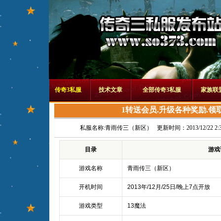
传奇3私服
技术文章
全部传奇3私服
家族联
1转送会员.升级各种奖励.领
私服名称:
青雨传三（新区）
更新时间：2013/12/22 2:3
目录
游戏
游戏名称
青雨传三（新区）
开机时间
2013年/12月/25日/晚上7点开放
游戏类型
13魔法