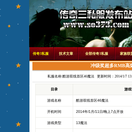
传奇3私服
技术文章
全部传奇3私服
家族联
冲级奖超多RMB高
私服名称:
酷游双线首区46魔法
更新时间：2014/1/7 13:4
目录
游戏
游戏名称
酷游双线首区46魔法
开机时间
2014年/1月/11日/晚上7点开放
游戏类型
13魔法