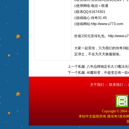
□使用网络:电信＋联通
□联系QQ:61674301
□游戏核心:传奇31.45
□游戏网站:http://www.u773.com
价值150元宣传礼包。http://www.u773
大家一起宣传，只为我们的传奇3稳
定净土，不在为天天换服烦恼。
上一个私服:
八年品牌稳定长久13魔法光
下一个私服:
46魔轻变，中超变总有一
关于我们
—
联系我们
—
Copyright © 2004 
本站中文版权所有 搜传奇3发布
苏