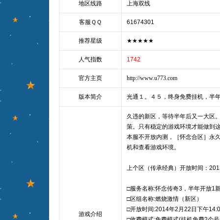
地区线路
上海双线
客服ＱＱ
61674301
推荐星级
★★★★★
人气指数
1742
官方主页
http://www.u773.com
版本简介
光通１。４５，终身免费挂机，半
久违的新区，等待半年后又一大区
策。只有稳定的游戏环境才能做到
本服不开放内测，［怀念合区］永
机和查看游戏环境。
上个区（传承经典）开放时间：2013
□服务名称:怀念传奇3，半年开放1
□区组名称:燃烧激情（新区）
□开放时间:2014年2月22日下午14:0
游戏介绍
□收费模式:免费模式(挂机免费2个号