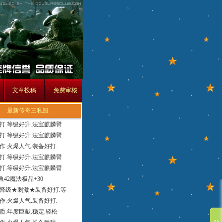
文章投稿
免费审核
最新传奇三私服
打.等级好升.法宝麒麟臂
打.等级好升.法宝麒麟臂
作.火爆人气.装备好打.
打.等级好升.法宝麒麟臂
打.等级好升.法宝麒麟臂
经典42魔法极品+30
降级★刺激★装备好打.等
作.火爆人气.装备好打.
质.年度巨献.稳定.轻松