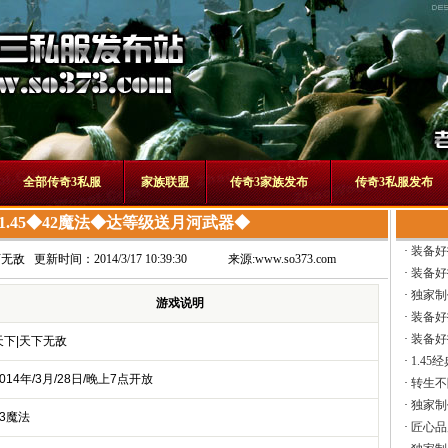
全部传奇3私服
家族联盟
传奇3家族发布
传奇3私服发布
1.45◆42魔法◆达等级送月河武器◆
·
装备好
下无敌
更新时间：2014/3/17 10:39:30
来源:
www.so373.com
·
装备好
·
独家制
游戏说明
·
装备好
·
装备好
天下|天下无敌
·
1.45
014年/3月/28日/晚上7点开放
·
转生不
·
独家制
13魔法
·
匠心品