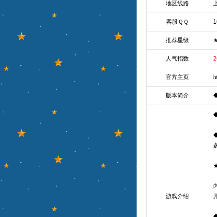
地区线路
客服ＱＱ
1
推荐星级
人气指数
2
官方主页
h
版本简介
游戏介绍