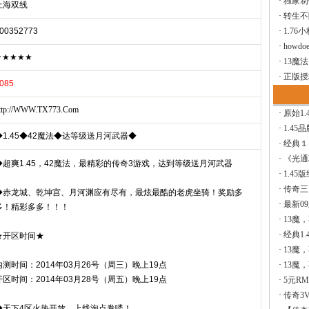
·
独家制
上海双线
·
转生不
00352773
·
1.76
·
howdoe
★★★★★
·
13魔
·
正版授
085
ttp://WWW.TX773.Com
·
原始1.
·
1.45
◆1.45◆42魔法◆达等级送月河武器◆
·
经典１
·
《光通
◆超爽1.45，42魔法，最精彩的传奇3游戏，达到等级送月河武器
·
1.45
·
传奇三
◆赤龙城、乾坤宫、月河渊应有尽有，最炫最酷的老虎坐骑！奖励多
·
最新0
多！精彩多多！！！
·
13魔
·
经典1.
★开区时间★
·
13魔
内测时间：2014年03月26号（周三）晚上19点
·
13魔
开区时间：2014年03月28号（周五）晚上19点
·
5元R
·
传奇3V
◆天下4区火热开放，上线泡点卷喽！