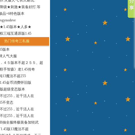
作.火爆人气.长久耐玩.
降级★刺激★装备好打.等
小极品+6特色版本
sgynodeve
法★1.45版本★人多★
权三端互通原版1.45
热门传奇三私服
45版本
品牌人气大服
．４５版本不超２５５、超
联手智森》老1.45传奇
版纯13魔法不超255
1.45金币消费怀旧版
9版超级变态版本
，不过255，近千活人在
45不变态
，不过255，近千活人在
，不过255，近千活人在
MB抽全服终极装备加转武
1.45版13魔法不超