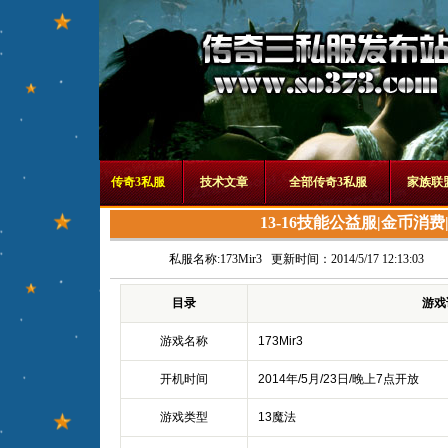
传奇3私服
技术文章
全部传奇3私服
家族联
13-16技能公益服|金币消费
私服名称:
173Mir3
更新时间：2014/5/17 12:13:03
目录
游戏
游戏名称
173Mir3
开机时间
2014年/5月/23日/晚上7点开放
游戏类型
13魔法