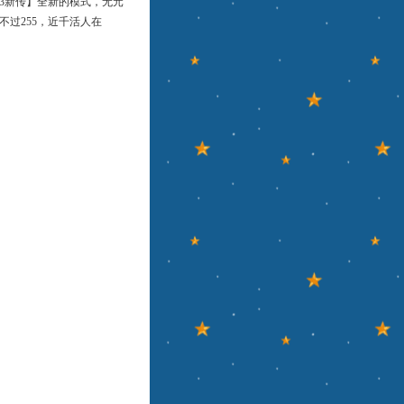
3新传】全新的模式，无元
，不过255，近千活人在