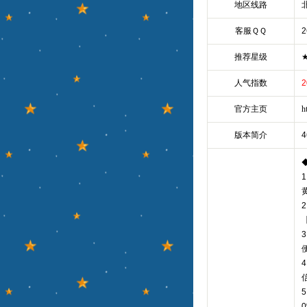
地区线路
客服ＱＱ
2
推荐星级
人气指数
2
官方主页
h
版本简介