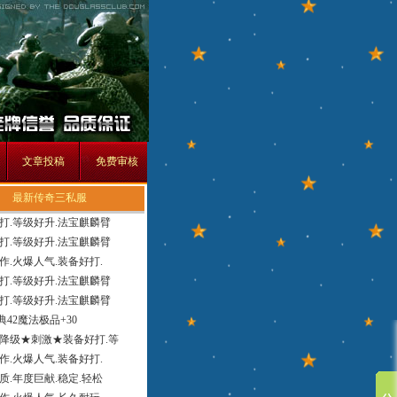
文章投稿
免费审核
最新传奇三私服
打.等级好升.法宝麒麟臂
打.等级好升.法宝麒麟臂
作.火爆人气.装备好打.
打.等级好升.法宝麒麟臂
打.等级好升.法宝麒麟臂
经典42魔法极品+30
降级★刺激★装备好打.等
作.火爆人气.装备好打.
质.年度巨献.稳定.轻松