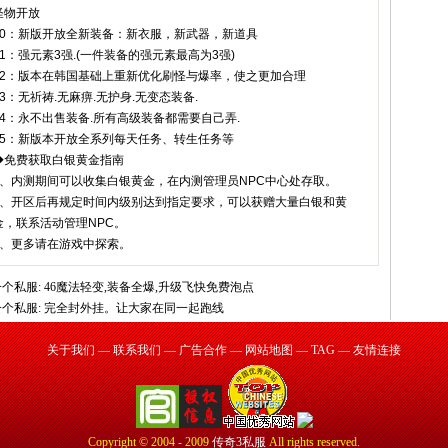
怪物开放
10：新版开放全新装备：新衣服，新武器，新道具
11：强元素3强.(一件装备的强元素最高为3强)
12：版本在韩国基础上重新优化刷怪与爆率，使之更加合理
13：无祈祷.无麻痹.无护身.无变态装备.
14：永不出售装备.所有高级装备都需要自己弄.
15：新版本开放全系列每天任务、转生任务等
◆免费获取白银黄金指南
1、内测期间可以收集白银黄金，在内测管理员NPC中心处存取。
2、开区后再规定时间内级别达到指定要求，可以获赠大量白银和黄
金，联系活动管理NPC。
3、更多请在游戏中探索。
个私服:
46魔法轻变,装备全爆,升级飞快免费泡点
个私服:
完全封外挂。让大家在同一起跑线
关于我们
—
联系我们
—
广告合作
—
网站地图
—
TAG
—
友情连接
Copyright © 2004 - 2009
传奇3私服
All rights reserved.