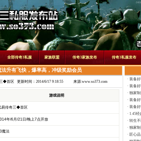
全部传奇3私服
家族联盟
传奇3家族发布
传奇3私服发布
6魔法升有飞快，爆率高，冲级奖励会员
·
装备好
三◆首区
更新时间：2014/6/17 9:18:55
来源:
www.so373.com
·
装备好
·
独家制
游戏说明
·
装备好
·
装备好
武易传奇三◆首区
·
1.45
014年/6月/21日/晚上7点开放
·
转生不
·
独家制
13魔法
·
匠心品