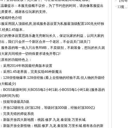
·
【传奇
6.温馨提示：本服充值概不议价，为了节约您的时间，请勿像客服提出
·
13魔
此类要求。感谢各位玩家的支持。
◆游戏特色介绍
本服采用国人顶级机房,游戏服务器设置为私服最顶级配置100兆光钎独
.经典1.45版本..
我们的整体设置思路乐趣无穷耐玩长久，保证玩家的利益，认同大家的
付出，我们只会开一个新区合并一个老区，不会说关门就关门
，服务器的唯一收入只出售RMB，不卖级别，不刷装备，想玩的长久就
请大家共同维持一切特殊要求请免开尊口!
在原有的功能特色上：
1：采用2014年韩国最经典版本设置
2：采用1.45老界面，完美实现46种新魔法
3：128倍怪物爆率.128倍经验.(看上去怪物的经验不高.但人物的升级经
验大幅减少)
4：BOSS刷新时间:大BOSS每2小时1刷.小BOSS每1小时1刷.(服务器的
启动时间为准)
5：技能等级最高5级.
6：开放12级转生.(封顶12转，等级封顶300级，经验封顶300亿)
7：完美无错的师徒系统
8：新版开放四大新地图：桃园.修罗.九龙.秦皇陵.万里长城.
9：新版开放全新怪物：桃园.修罗.九龙.秦皇陵.万里长城.都有各自的新