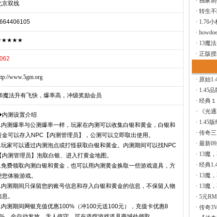
·
独家制
北京双线
·
转生不
664406105
·
1.76
·
howdoe
★★★★★
·
13魔
·
正版授
062
ttp://www.5gm.org
·
原始1.
·
1.45
46魔法升有飞快，爆率高，冲级奖励会员
·
经典１
·
《光通
◆内测设置介绍
·
1.45
1.内测爆率与公测爆率一样，玩家在内测可以收集白银和黄金，白银和
·
传奇三
黄金可以存入NPC【内测管理员】，公测可以立即取出使用。
·
最新0
2.玩家可以通过内测泡点或打怪获取白银和黄金。内测期间可以找NPC
·
13魔
【内测管理员】泡取白银、进入打黄金地图。
·
经典1.
3.免费领取内测白银和黄金，也可以用内测黄金换取一些游戏道具，方
·
13魔
便您体验游戏。
4.内测期间只保留您的账号信息和存入白银和黄金的信息，不保留人物
·
13魔
信息。
·
5元R
5.内测期间网银充值优惠100%（冲100元送100元），充值卡优惠8
·
传奇3V
0%，全自动发放，无人值守。可在道馆游戏道具商城处领取。