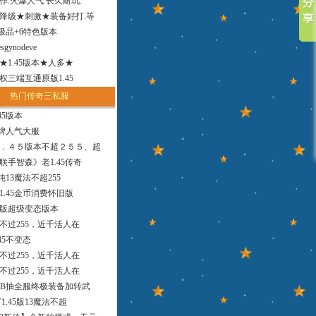
作.火爆人气.长久耐玩.
降级★刺激★装备好打.等
小极品+6特色版本
sgynodeve
法★1.45版本★人多★
权三端互通原版1.45
热门传奇三私服
45版本
品牌人气大服
．４５版本不超２５５、超
联手智森》老1.45传奇
版纯13魔法不超255
1.45金币消费怀旧版
9版超级变态版本
，不过255，近千活人在
45不变态
，不过255，近千活人在
，不过255，近千活人在
MB抽全服终极装备加转武
1.45版13魔法不超