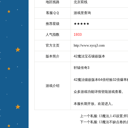
地区线路
北京双线
客服ＱＱ
游戏里查询
推荐星级
★★★★★
人气指数
1933
官方主页
http://www.xycq3.com
版本简介
42魔法宝石镶嵌版本
轩辕传奇3
42魔法镶嵌版本64倍经验32倍爆
游戏介绍
众多游戏功能详情登陆游戏查看。
本服长期开放。欢迎进入。
上一个私服:
13魔法,1.45设置,
下一个私服:
13魔法不缺点卷的