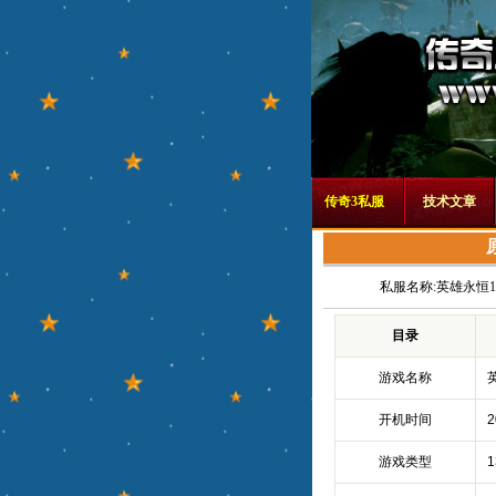
传奇3私服
技术文章
私服名称:
英雄永恒1
目录
游戏名称
开机时间
2
游戏类型