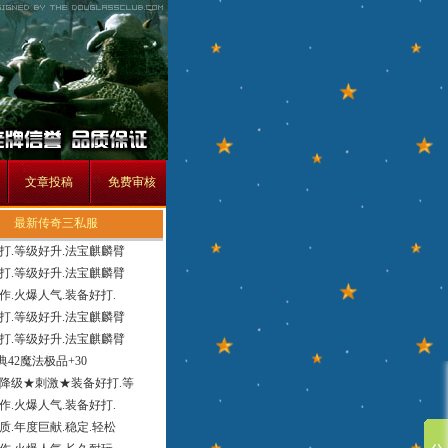
文章投稿
免费审核
最新传奇三私服
打.等级好升.法宝麒麟臂
打.等级好升.法宝麒麟臂
作.火爆人气.装备好打.
打.等级好升.法宝麒麟臂
打.等级好升.法宝麒麟臂
经典42魔法极品+30
降级★刺激★装备好打.等
作.火爆人气.装备好打.
质.年度巨献.稳定.轻松