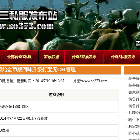
全部传奇3私服
家族联盟
传奇3家族发布
传奇3私服发布
原始金币版回味升级打宝无GM管理
·
装备好
3魔|首区
更新时间：2014/7/19 16:13:37
来源:
www.so373.com
·
装备好
·
独家制
游戏说明
·
装备好
·
装备好
英雄永恒13魔|首区
·
1.45
014年/7月/22日/晚上7点开放
·
转生不
·
独家制
13魔法
·
匠心品