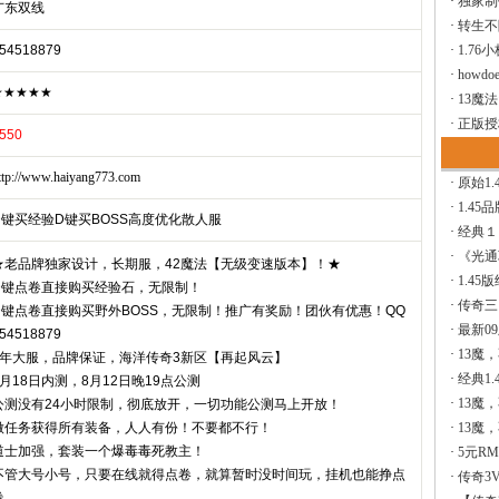
·
独家制
广东双线
·
转生不
54518879
·
1.76
·
howdoe
★★★★★
·
13魔
·
正版授
550
ttp://www.haiyang773.com
·
原始1.
·
1.45
D键买经验D键买BOSS高度优化散人服
·
经典１
·
《光通
★老品牌独家设计，长期服，42魔法【无级变速版本】！★
·
1.45
D键点卷直接购买经验石，无限制！
·
传奇三
D键点卷直接购买野外BOSS，无限制！推广有奖励！团伙有优惠！QQ
·
最新0
54518879
·
13魔
8年大服，品牌保证，海洋传奇3新区【再起风云】
·
经典1.
8月18日内测，8月12日晚19点公测
·
13魔
公测没有24小时限制，彻底放开，一切功能公测马上开放！
做任务获得所有装备，人人有份！不要都不行！
·
13魔
道士加强，套装一个爆毒毒死教主！
·
5元R
不管大号小号，只要在线就得点卷，就算暂时没时间玩，挂机也能挣点
·
传奇3V
卷