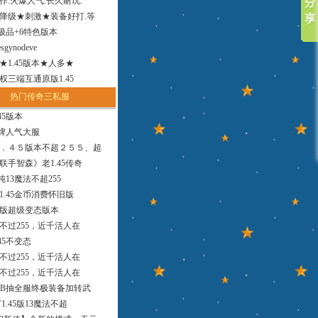
作.火爆人气.长久耐玩.
降级★刺激★装备好打.等
小极品+6特色版本
sgynodeve
法★1.45版本★人多★
权三端互通原版1.45
热门传奇三私服
45版本
品牌人气大服
．４５版本不超２５５、超
联手智森》老1.45传奇
版纯13魔法不超255
1.45金币消费怀旧版
9版超级变态版本
，不过255，近千活人在
45不变态
，不过255，近千活人在
，不过255，近千活人在
MB抽全服终极装备加转武
1.45版13魔法不超