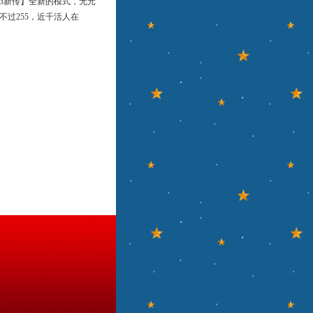
3新传】全新的模式，无元
，不过255，近千活人在