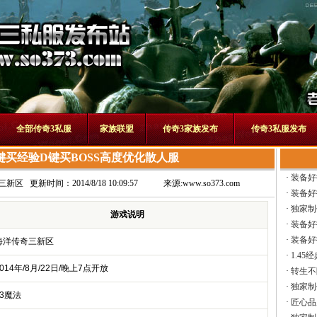
全部传奇3私服
家族联盟
传奇3家族发布
传奇3私服发布
键买经验D键买BOSS高度优化散人服
·
装备好
三新区
更新时间：2014/8/18 10:09:57
来源:
www.so373.com
·
装备好
·
独家制
游戏说明
·
装备好
·
装备好
海洋传奇三新区
·
1.45
014年/8月/22日/晚上7点开放
·
转生不
·
独家制
13魔法
·
匠心品