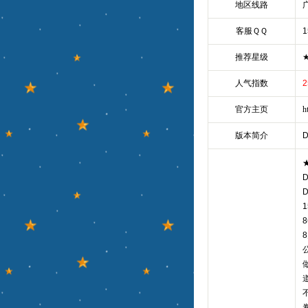
地区线路
客服ＱＱ
1
推荐星级
人气指数
2
官方主页
h
版本简介
1