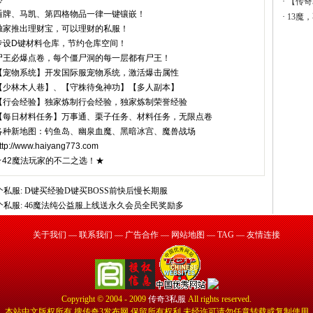
·
【传奇
盾牌、马凯、第四格物品一律一键镶嵌！
·
13魔
独家推出理财宝，可以理财的私服！
专设D键材料仓库，节约仓库空间！
尸王必爆点卷，每个僵尸洞的每一层都有尸王！
【宠物系统】开发国际服宠物系统，激活爆击属性
【少林木人巷】、【守株待兔神功】【多人副本】
【行会经验】独家炼制行会经验，独家炼制荣誉经验
【每日材料任务】万事通、栗子任务、材料任务，无限点卷
各种新地图：钓鱼岛、幽泉血魔、黑暗冰宫、魔兽战场
ttp://www.haiyang773.com
★42魔法玩家的不二之选！★
个私服:
D键买经验D键买BOSS前快后慢长期服
个私服:
46魔法纯公益服上线送永久会员全民奖励多
关于我们
—
联系我们
—
广告合作
—
网站地图
—
TAG
—
友情连接
Copyright © 2004 - 2009
传奇3私服
All rights reserved.
本站中文版权所有 搜传奇3发布网 保留所有权利 未经许可请勿任意转载或复制使用