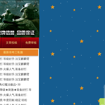
文章投稿
免费审核
最新传奇三私服
打.等级好升.法宝麒麟臂
打.等级好升.法宝麒麟臂
作.火爆人气.装备好打.
打.等级好升.法宝麒麟臂
打.等级好升.法宝麒麟臂
经典42魔法极品+30
降级★刺激★装备好打.等
作.火爆人气.装备好打.
质.年度巨献.稳定.轻松