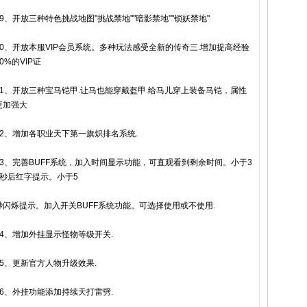
19、开放三种特色挑战地图"挑战禁地""暗影禁地""锁妖禁地"
20、开放本服VIP会员系统。多种玩法感受全新的传奇三.增加提高经验
0%的VIP证
21、开放三种宝马铠甲.让马也能穿戴盔甲.给马儿穿上装备马铠，属性
更加强大
22、增加各职业天下第一旗炽排名系统.
23、完善BUFF系统，加入时间显示功能，可直观看到剩余时间。小于3
0秒后红字提示。小于5
秒闪烁提示。加入开关BUFF系统功能。可选择使用或不使用.
24、增加外挂显示怪物等级开关.
25、更新官方人物升级效果.
26、外挂功能添加持续天打雷劈.