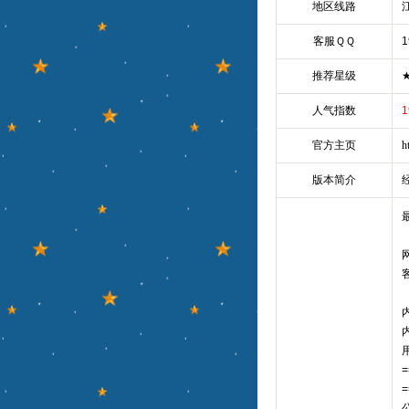
地区线路
客服ＱＱ
1
推荐星级
人气指数
1
官方主页
h
版本简介
网
客
=
=