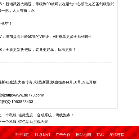
36：新增武器大赠送，等级到90就可以在活动中心领取光芒圣剑级别武
器一把，人人有份，永
不落空！
37：增加提高经验50%的VIP证，VIP尊享更多全系列属性！
38：全新更新改进版，装备更好暴，玩法更爽！
====================================================
最新42魔法,大秦传奇3双线新区(铁血振秦)4月16号19点开放
站:http://www.dq773.com/
服QQ:1963823433
上一个私服:
轻微变态，合成系统，离线泡点！
下一个私服:
特色活动挑战天景
关于我们
—
联系我们
—
广告合作
—
网站地图
—
TAG
—
友情连接