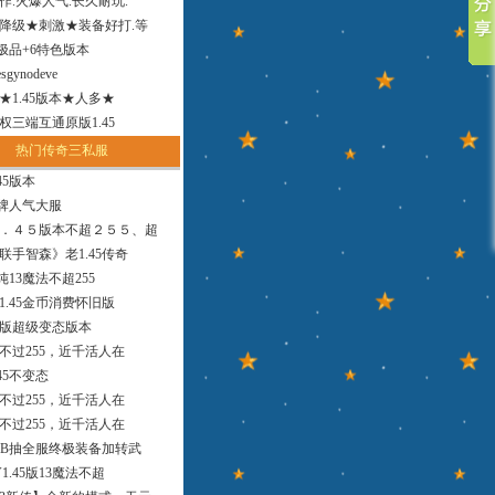
作.火爆人气.长久耐玩.
降级★刺激★装备好打.等
小极品+6特色版本
sgynodeve
法★1.45版本★人多★
权三端互通原版1.45
热门传奇三私服
45版本
品牌人气大服
．４５版本不超２５５、超
联手智森》老1.45传奇
版纯13魔法不超255
1.45金币消费怀旧版
9版超级变态版本
，不过255，近千活人在
45不变态
，不过255，近千活人在
，不过255，近千活人在
MB抽全服终极装备加转武
1.45版13魔法不超