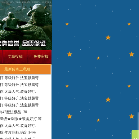
文章投稿
免费审核
最新传奇三私服
打.等级好升.法宝麒麟臂
打.等级好升.法宝麒麟臂
作.火爆人气.装备好打.
打.等级好升.法宝麒麟臂
打.等级好升.法宝麒麟臂
经典42魔法极品+30
降级★刺激★装备好打.等
作.火爆人气.装备好打.
质.年度巨献.稳定.轻松