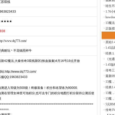
·
独家制
江苏双线
·
转生不
963823433
·
1.76
·
howdoe
★★★★★
·
13魔
·
正版授
938
ttp://www.dq773.com/
·
原始1.
·
1.45
经典耐玩丶不花钱照样牛
·
经典１
·
《光通
最新42魔法,大秦传奇3双线新区(铁血振秦)4月16号19点开放
·
1.45
·
传奇三
站:http://www.dq773.com/
·
最新0
服QQ:1963823433
·
13魔
·
经典1.
内测进入等级为500级！终极装备！积分和名望各为90000.
·
13魔
内测在管理女神里可泡积分,也可去专门的积分地图打积分留待公测后使
用
·
13魔
====================================================
·
5元R
=====
·
传奇3V
公测设置: