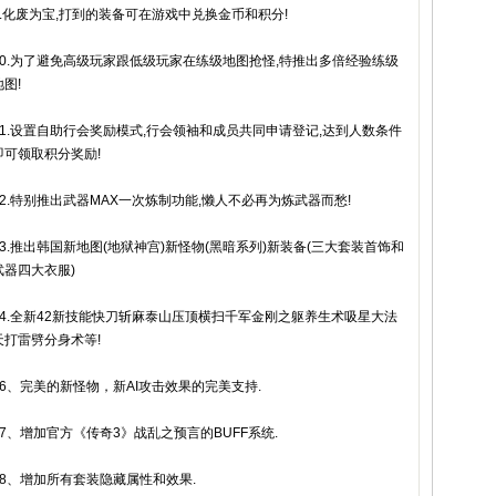
9.化废为宝,打到的装备可在游戏中兑换金币和积分!
10.为了避免高级玩家跟低级玩家在练级地图抢怪,特推出多倍经验练级
地图!
11.设置自助行会奖励模式,行会领袖和成员共同申请登记,达到人数条件
即可领取积分奖励!
12.特别推出武器MAX一次炼制功能,懒人不必再为炼武器而愁!
13.推出韩国新地图(地狱神宫)新怪物(黑暗系列)新装备(三大套装首饰和
武器四大衣服)
14.全新42新技能快刀斩麻泰山压顶横扫千军金刚之躯养生术吸星大法
天打雷劈分身术等!
16、完美的新怪物，新AI攻击效果的完美支持.
17、增加官方《传奇3》战乱之预言的BUFF系统.
18、增加所有套装隐藏属性和效果.