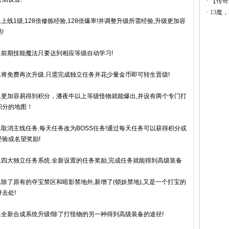
·
【传奇
·
13魔
1.上线1级,128倍修炼经验,128倍爆率!并调整升级所需经验,升级更加容
!
2.前期技能魔法只要达到相应等级自动学习!
3.将免费再次升级.只需完成独立任务并花少量金币即可转生晋级!
4.更加容易得到积分，潘夜牛以上等级怪物就能爆出,并设有两个专门打
积分的地图！
5.取消主线任务.每天任务改为BOSS任务!通过每天任务可以获得积分或
经验或名望奖励!
6.四大独立任务系统.全新设置的任务奖励,完成任务就能得到高级装备
7.除了原有的夺宝禁区和暗影禁地外,新增了(锁妖禁地),又是一个打宝的
好去处!
8.全新合成系统升级!除了打怪物的另一种得到高级装备的途径!