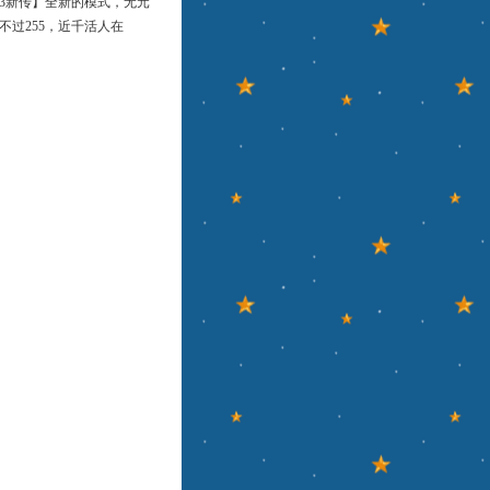
3新传】全新的模式，无元
，不过255，近千活人在