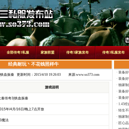
全部传奇3私服
家族联盟
传奇3家族发布
传奇3私服发布
经典耐玩丶不花钱照样牛
·
装备好
|铁血振秦
更新时间：2015/4/10 19:26:03
来源:
www.so373.com
·
装备好
·
独家制
游戏说明
·
装备好
·
装备好
大秦传奇3|铁血振秦
·
1.45
015年/4月/16日/晚上7点开放
·
转生不
·
独家制
13魔法
·
匠心品