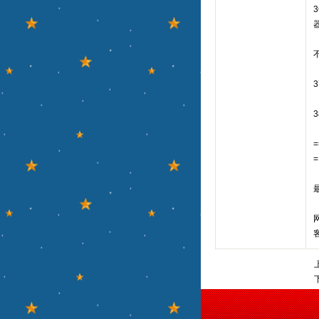
=
=
网
客