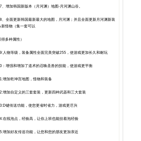
27、增加韩国新版本（月河渊）地图-月河渊山谷。
28、全面更新韩国最新最大的地图，月河渊；并且全面更新月河渊新装
备新怪物（集一套可以
获得多种属性）
29:人物等级，装备属性全面完美突破255，使游戏更加长久和耐玩
30：增强和增加了道术的召唤圣兽的技能，使游戏更平衡
31:增加乾坤宫地图，怪物和装备
32:增加自定义的三套套装，更新四种武器和三大套装
33:D键传送功能，使您更省时省力，游戏更尽兴
34:在线泡点，经验高，让你上班也能挂着泡经验
35:增加好友传送功能，让您和您的朋友更加亲近