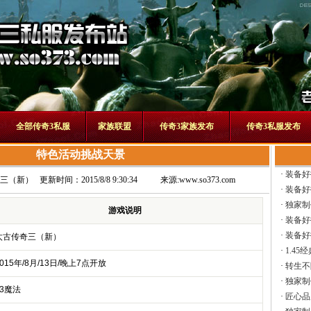
全部传奇3私服
家族联盟
传奇3家族发布
传奇3私服发布
特色活动挑战天景
·
装备好
三（新）
更新时间：2015/8/8 9:30:34
来源:
www.so373.com
·
装备好
·
独家制
游戏说明
·
装备好
·
装备好
太古传奇三（新）
·
1.45
015年/8月/13日/晚上7点开放
·
转生不
·
独家制
13魔法
·
匠心品