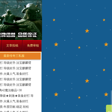
文章投稿
免费审核
最新传奇三私服
打.等级好升.法宝麒麟臂
打.等级好升.法宝麒麟臂
作.火爆人气.装备好打.
打.等级好升.法宝麒麟臂
打.等级好升.法宝麒麟臂
经典42魔法极品+30
降级★刺激★装备好打.等
作.火爆人气.装备好打.
质.年度巨献.稳定.轻松