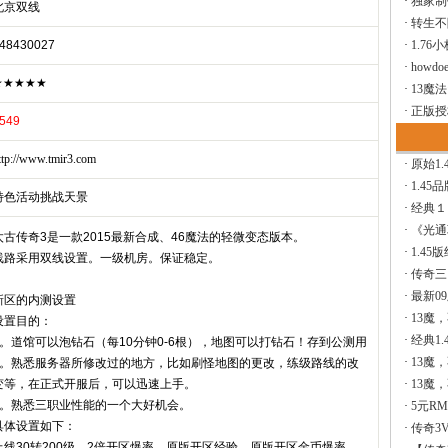
·
独家制
北京双线
·
转生不
48430027
·
1.76
·
howdoe
★★★★★
·
13魔
·
正版授
549
ttp://www.tmir3.com
·
原始1.
·
1.45
特色活动挑战天景
·
经典１
·
《光通
太古传奇3是一款2015最新合成、46魔法的轻微变态版本。
·
1.45
线路采用双线设置。一级机房。保证稳定。
·
传奇三
·
最新0
新区的内测设置
·
13魔
设置目的：
·
经典1.
1。道馆可以泡钻石（每10分钟0-6根），地图可以打钻石！存到公测用
·
13魔
2。熟悉服务器所修改过的地方，比如刷怪地图的更改，练级路线的改
变等，在正式开服后，可以迅速上手。
·
13魔
3。熟悉三职业性能的一个大好机会。
·
5元R
具体设置如下：
·
传奇3V
上线30转200级，2倍开区爆率，原版开区经验，原版开区金币爆率