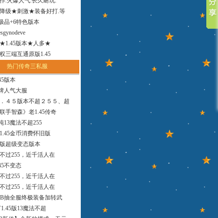
作.火爆人气.长久耐玩.
降级★刺激★装备好打.等
小极品+6特色版本
sgynodeve
法★1.45版本★人多★
权三端互通原版1.45
热门传奇三私服
45版本
品牌人气大服
．４５版本不超２５５、超
联手智森》老1.45传奇
版纯13魔法不超255
1.45金币消费怀旧版
9版超级变态版本
，不过255，近千活人在
45不变态
，不过255，近千活人在
，不过255，近千活人在
MB抽全服终极装备加转武
1.45版13魔法不超