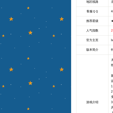
地区线路
客服ＱＱ
4
推荐星级
人气指数
2
官方主页
h
版本简介
游戏介绍