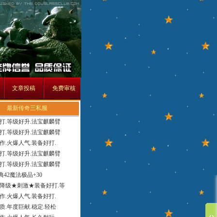
文章投稿
免费审核
最新传奇三私服
打.等级好升.法宝麒麟臂
打.等级好升.法宝麒麟臂
作.火爆人气.装备好打.
打.等级好升.法宝麒麟臂
打.等级好升.法宝麒麟臂
经典42魔法极品+30
降级★刺激★装备好打.等
作.火爆人气.装备好打.
质.年度巨献.稳定.轻松