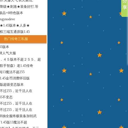
作.火爆人气.长久耐玩.
降级★刺激★装备好打.等
小极品+6特色版本
sgynodeve
法★1.45版本★人多★
权三端互通原版1.45
热门传奇三私服
45版本
品牌人气大服
．４５版本不超２５５、超
联手智森》老1.45传奇
版纯13魔法不超255
1.45金币消费怀旧版
9版超级变态版本
，不过255，近千活人在
45不变态
，不过255，近千活人在
，不过255，近千活人在
MB抽全服终极装备加转武
1.45版13魔法不超