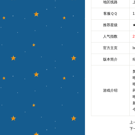
地区线路
客服ＱＱ
1
推荐星级
人气指数
2
官方主页
h
版本简介
游戏介绍
今
上
下