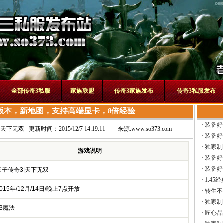
全部传奇3私服
家族联盟
传奇3家族发布
传奇3私服发布
版本，新地图，支持高端显卡，8倍经验
·
装备好
|天下无双
更新时间：2015/12/7 14:19:11
来源:
www.so373.com
·
装备好
·
独家制
游戏说明
·
装备好
·
装备好
天子传奇3|天下无双
·
1.45
015年/12月/14日/晚上7点开放
·
转生不
·
独家制
13魔法
·
匠心品