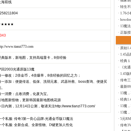
·
独家制
上海双线
·
转生不
258211804
·
1.76
·
howdoe
★★★★★
·
13魔
·
正版授
343
ttp://www.tianzi773.com
·
原始1.
·
1.45
经典版本，新地图，支持高端显卡，8倍经验
·
经典１
·
《光通
梦回2003光通原版13魔
·
1.45
唯一修改：2倍金币，4倍爆率，8倍经验的回忆之力；
·
传奇三
唯一添加：便捷传送、低保、洗弱元素、武器补救、boss查询、便捷买
·
最新0
药。
·
13魔
唯一消费：点卷消费，化废为宝。
·
经典1.
新地图新怪物，更新韩国最新地图桃花源
·
13魔
日内测，12月14日公测，敬请关注http://www.tianzi773.com/
·
13魔
一个私服:
传奇3第一良心品牌-光通金币版13魔法
·
5元R
一个私服:
全新合成、全新怪物、D键更加人性化
·
传奇3V