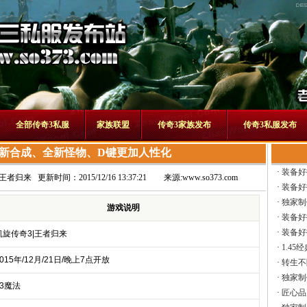
全部传奇3私服
家族联盟
传奇3家族发布
传奇3私服发布
新合成、全新怪物、D键更加人性化
·
装备好
|王者归来
更新时间：2015/12/16 13:37:21
来源:
www.so373.com
·
装备好
·
独家制
游戏说明
·
装备好
·
装备好
凯旋传奇3|王者归来
·
1.45
015年/12月/21日/晚上7点开放
·
转生不
·
独家制
13魔法
·
匠心品