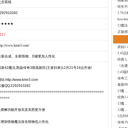
·
独家制
北京双线
·
转生不
292910282
·
1.76
·
howdoe
★★★★★
·
13魔
·
正版授
217
ttp://www.kmir3.com/
·
原始1.
·
1.45
全新合成、全新怪物、D键更加人性化
·
经典１
·
《光通
最新42魔法,凯旋传奇3双线新区(王者归来)12月21号19点开放!
·
1.45
·
传奇三
站:http://www.kmir3.com
·
最新0
服QQ:2292910282
·
13魔
====================================================
·
经典1.
=====
·
13魔
1.摆摊功能开放买卖东西更方便
·
13魔
·
5元R
2.增加怪物魔法攻击怪物也人性化
·
传奇3V