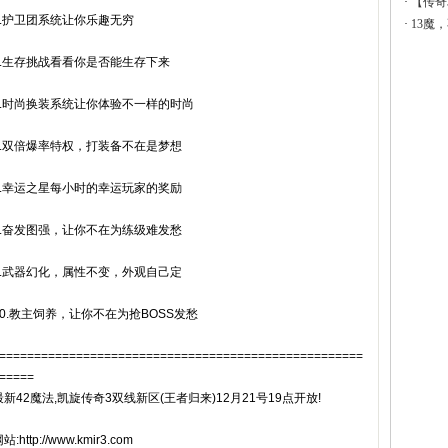
·
【传奇
3.护卫团系统让你乐趣无穷
·
13魔
4.生存挑战看看你是否能生存下来
5.时尚换装系统让你体验不一样的时尚
6.双倍爆率特权，打装备不在是梦想
7.幸运之星每小时的幸运玩家的奖励
8.奋发图强，让你不在为练级难发愁
9.武器幻化，属性不变，外观自己定
10.教主饲养，让你不在为抢BOSS发愁
====================================================
=====
最新42魔法,凯旋传奇3双线新区(王者归来)12月21号19点开放!
站:http://www.kmir3.com