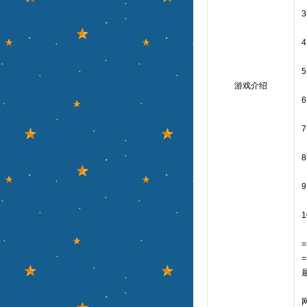
游戏介绍
=
=
网