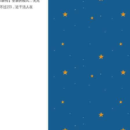
3新传】全新的模式，无元
，不过255，近千活人在