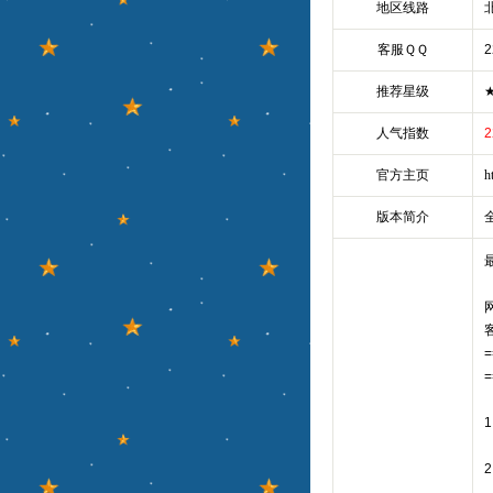
地区线路
客服ＱＱ
2
推荐星级
人气指数
2
官方主页
h
版本简介
网
客
=
=