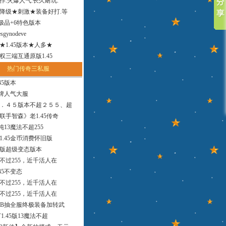
作.火爆人气.长久耐玩.
降级★刺激★装备好打.等
小极品+6特色版本
sgynodeve
法★1.45版本★人多★
权三端互通原版1.45
热门传奇三私服
45版本
品牌人气大服
．４５版本不超２５５、超
联手智森》老1.45传奇
版纯13魔法不超255
1.45金币消费怀旧版
9版超级变态版本
，不过255，近千活人在
45不变态
，不过255，近千活人在
，不过255，近千活人在
MB抽全服终极装备加转武
1.45版13魔法不超