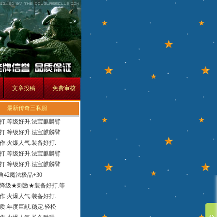
文章投稿
免费审核
最新传奇三私服
打.等级好升.法宝麒麟臂
打.等级好升.法宝麒麟臂
作.火爆人气.装备好打.
打.等级好升.法宝麒麟臂
打.等级好升.法宝麒麟臂
经典42魔法极品+30
降级★刺激★装备好打.等
作.火爆人气.装备好打.
质.年度巨献.稳定.轻松