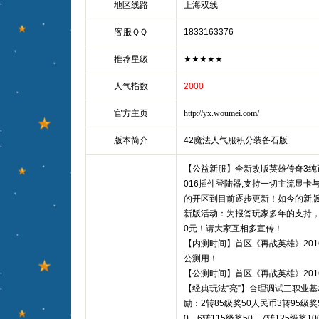
地区线路
上海双线
客服ＱＱ
1833163376
推荐星级
★★★★★
人气指数
2000
官方主页
http://yx.woumei.com/
版本简介
42魔法人气服积分装备石版
【公益新服】全新改版英雄传奇3纯
016插件登陆器,支持一切主流显卡与w
的开区到目前逐步更新！如今的新
新版活动：为报答玩家多年的支持，
0元！请大家互相多宣传！
【内测时间】首区《再战英雄》2016
公测用！
【公测时间】首区《再战英雄》2016年
【经典玩法“亮”】合理调试三职业
励：2转85级奖50人民币3转95级奖5
0，6转115级奖50，7转125级奖