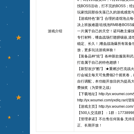
找BOSS活动，打不完的BOSS；
玩家找回那份失落已久的游戏感觉
【游戏特色“新”】合理的道馆泡点每
决上班族难题!在线泡RMB卷BOS
游戏介绍
一片属于自己的天空！诺玛教主爆
专打材料，嗜血战场打翅膀镶嵌,道
稳定、长久！,嗜血战场爆所有装备
放，更多玩法游戏体验！
【装备品种“炫”】各种新款服装和
打造属于自己的特色翅膀！
【新型攻沙“酷”】:★重燃沙巴克
行会城主每天可免费领2个摇奖卷，行
自行调配，本功能开放目的为提高大
费抽奖（为荣誉之战）
【下载地址】http://yx.woumei.com/
http://yx.woumei.com/yxdlq.rar/(
【游戏主页】http://yx.woumei.com/
【500人交流群】：1群：1773899
【管理承诺】不出售任何装备.无待
正、长期开放！