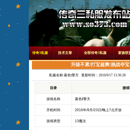
传奇3私服
技术文章
全部传奇3私服
家族联
升级不累!打宝超爽!挑战夺宝
私服名称:
暮色‖擎天
更新时间：2016/9/17 13:36:28
目录
游戏
游戏名称
暮色‖擎天
开机时间
2016年/9月/23日/晚上7点开放
游戏类型
13魔法