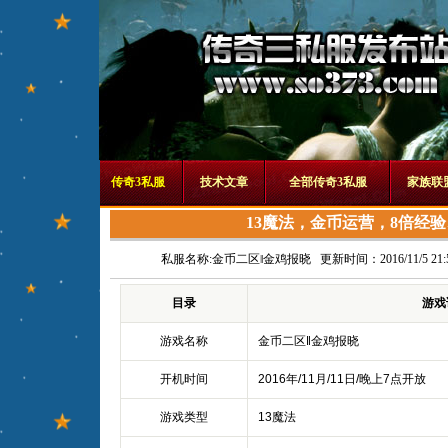
传奇3私服
技术文章
全部传奇3私服
家族联
13魔法，金币运营，8倍经验
私服名称:
金币二区‖金鸡报晓
更新时间：2016/11/5 21:5
目录
游戏
游戏名称
金币二区‖金鸡报晓
开机时间
2016年/11月/11日/晚上7点开放
游戏类型
13魔法