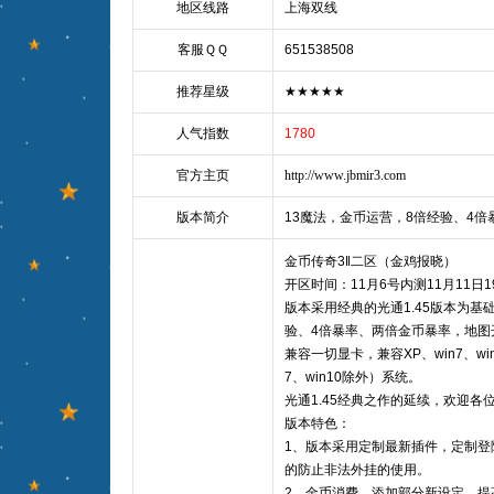
地区线路
上海双线
客服ＱＱ
651538508
推荐星级
★★★★★
人气指数
1780
官方主页
http://www.jbmir3.com
版本简介
13魔法，金币运营，8倍经验、4倍
金币传奇3‖二区（金鸡报晓）
开区时间：11月6号内测11月11日
版本采用经典的光通1.45版本为基
验、4倍暴率、两倍金币暴率，地图
兼容一切显卡，兼容XP、win7、win
7、win10除外）系统。
光通1.45经典之作的延续，欢迎各
版本特色：
1、版本采用定制最新插件，定制登
的防止非法外挂的使用。
2、金币消费，添加部分新设定，提