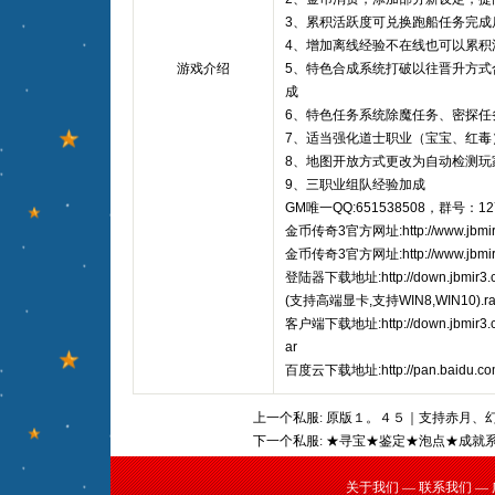
3、累积活跃度可兑换跑船任务完成
4、增加离线经验不在线也可以累积
游戏介绍
5、特色合成系统打破以往晋升方式
成
6、特色任务系统除魔任务、密探任
7、适当强化道士职业（宝宝、红毒
8、地图开放方式更改为自动检测玩
9、三职业组队经验加成
GM唯一QQ:651538508，群号：127
金币传奇3官方网址:http://www.jbmir
金币传奇3官方网址:http://www.jbmir
登陆器下载地址:http://down.jbmir
(支持高端显卡,支持WIN8,WIN10).ra
客户端下载地址:http://down.jbmir
ar
百度云下载地址:http://pan.baidu.com
上一个私服:
原版１。４５｜支持赤月、
下一个私服:
★寻宝★鉴定★泡点★成就
关于我们
—
联系我们
—