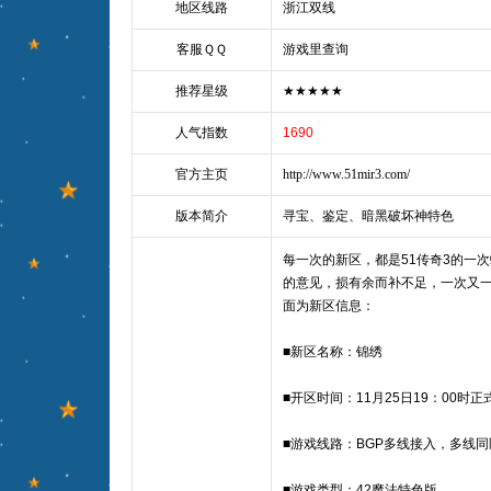
地区线路
浙江双线
客服ＱＱ
游戏里查询
推荐星级
★★★★★
人气指数
1690
官方主页
http://www.51mir3.com/
版本简介
寻宝、鉴定、暗黑破坏神特色
每一次的新区，都是51传奇3的一
的意见，损有余而补不足，一次又
面为新区信息：
■新区名称：锦绣
■开区时间：11月25日19：00时正
■游戏线路：BGP多线接入，多线同
■游戏类型：42魔法特色版