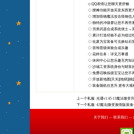
◇:QQ表情让您聊天更舒畅
◇:摆摊功能开放买卖东西更
◇:增加怪物魔法攻击怪物也
◇:独特的冲级赛让您不再劳
◇:另类武器合成系统侠士→英
◇:累计打造经验不必为错过吃
◇:化废为宝装备可兑换钻石
◇:首饰晋级体验合成乐趣
◇:花样任务：详见万事通
◇:休闲中心让您乐趣无穷知识
◇:沙城工资系统身份与财富
◇:免费召唤练级宝宝让您不再
◇:开放新地图[天关][地狱][桃园][
◇:装备随机任意升,更有大规
上一个私服:
光通v1.45-13魔法微
下一个私服:
42魔法|微变激情版|装备
关于我们
—
联系我们
—