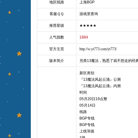
地区线路
上海BGP
客服ＱＱ
游戏里查询
推荐星级
★★★★★
人气指数
1884
官方主页
http://w.yt773.com/yt773/
版本简介
另类13魔法，熟悉了就不想走的经
新区类别
『13魔法风起云涌』公测
『13魔法风起云涌』内测
时间
05月20日19点整
05月14日
线路
BGP专线
BGP专线
上线等级
1级