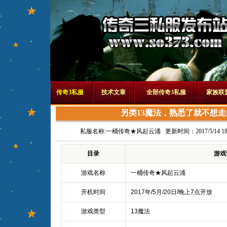
传奇3私服
技术文章
全部传奇3私服
家族联
另类13魔法，熟悉了就不想
私服名称:
一桶传奇★风起云涌
更新时间：2017/5/14 18:
目录
游戏
游戏名称
一桶传奇★风起云涌
开机时间
2017年/5月/20日/晚上7点开放
游戏类型
13魔法