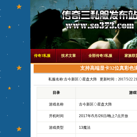
传奇3私服
技术文章
全部传奇3私服
家族联
支持高端显卡32位真彩色
私服名称:
古今新区◇星盘大阵
更新时间：2017/5/22 21:
目录
游戏
游戏名称
古今新区◇星盘大阵
开机时间
2017年/5月/26日/晚上7点开放
游戏类型
13魔法