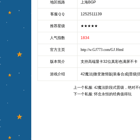
地区线路
上海BGP
客服ＱＱ
1252511139
推荐星级
★★★★★
人气指数
1834
官方主页
http://w.GJ773.com/GJ.Html
版本简介
支持高端显卡32位真彩色满屏不卡
游戏介绍
42魔法|微变激情版|装备合成|晋级|
上一个私服:
42魔法阶段式晋级，绝对
下一个私服:
怀念永恒的经典值得玩