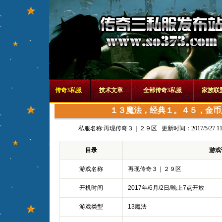
传奇3私服
技术文章
全部传奇3私服
家族联
１３魔法，经典１。４５，金币
私服名称:
再现传奇３｜２９区
更新时间：2017/5/27 11:
目录
游戏
游戏名称
再现传奇３｜２９区
开机时间
2017年/6月/2日/晚上7点开放
游戏类型
13魔法