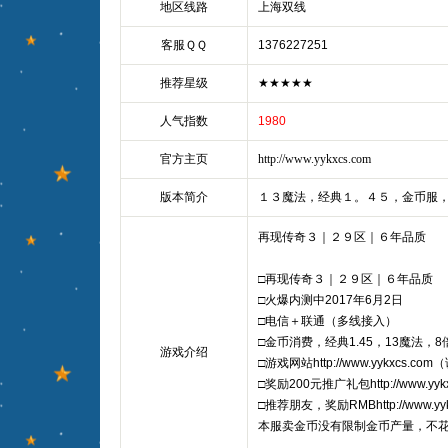
地区线路
上海双线
客服ＱＱ
1376227251
推荐星级
★★★★★
人气指数
1980
官方主页
http://www.yykxcs.com
版本简介
１３魔法，经典１。４５，金币服
再现传奇３｜２９区｜６年品质
□再现传奇３｜２９区｜６年品质
□火爆内测中2017年6月2日
□电信＋联通（多线接入）
□金币消费，经典1.45，13魔法，
游戏介绍
□游戏网站http://www.yykxcs.c
□奖励200元推广礼包http://www.yykxc
□推荐朋友，奖励RMBhttp://www.yykxc
本服卖金币没有限制金币产量，不