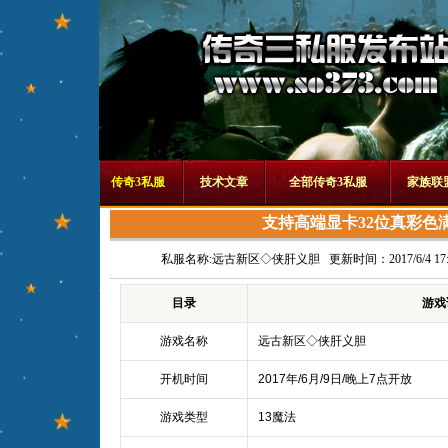
传奇3私服
技术文章
全部传奇3私服
家族联
支持高端显卡32位真彩色
私服名称:
远古新区◇侠肝义胆
更新时间：2017/6/4 17:3
目录
游戏
游戏名称
远古新区◇侠肝义胆
开机时间
2017年/6月/9日/晚上7点开放
游戏类型
13魔法