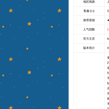
地区线路
客服ＱＱ
3
推荐星级
人气指数
1
官方主页
h
版本简介