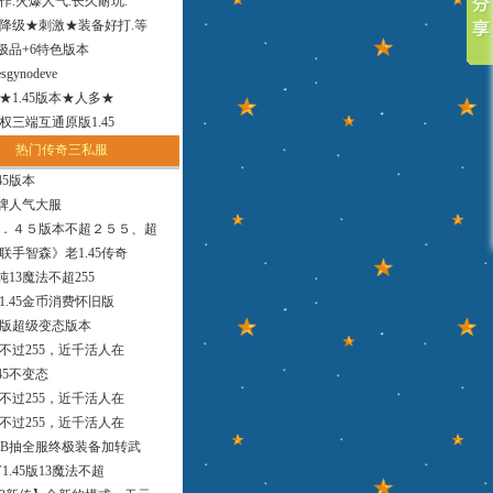
作.火爆人气.长久耐玩.
降级★刺激★装备好打.等
小极品+6特色版本
sgynodeve
法★1.45版本★人多★
权三端互通原版1.45
热门传奇三私服
45版本
品牌人气大服
．４５版本不超２５５、超
联手智森》老1.45传奇
版纯13魔法不超255
1.45金币消费怀旧版
9版超级变态版本
，不过255，近千活人在
45不变态
，不过255，近千活人在
，不过255，近千活人在
MB抽全服终极装备加转武
1.45版13魔法不超