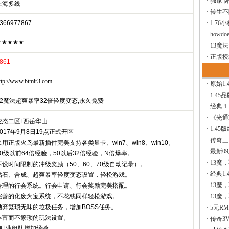
·
独家制
上海多线
·
转生不
366977867
·
1.76
·
howdoe
★★★★★
·
13魔
·
正版授
861
ttp://www.btmir3.com
·
原始1.
·
1.45
42魔法超爽暴率32倍轻度变态,永久免费
·
经典１
·
《光通
变态二区‖西岳华山
·
1.45
2017年9月8日19点正式开区
·
传奇三
采用正版火鸟最新插件完美支持各类显卡、win7、win8、win10。
·
最新0
50级以前64倍经验，50以后32倍经验，N倍爆率。
·
13魔
不设时间限制的冲级奖励（50、60、70级自动记录）。
·
经典1.
钻石、合成、超爽暴率轻度变态设置，轻松游戏。
·
13魔
合理的行会系统。行会申请、行会奖励完美搭配。
完善的化废为宝系统，不花钱同样轻松游戏。
·
13魔
抛弃繁琐无味的垃圾任务，增加BOSS任务。
·
5元R
丰富而不繁琐的玩法设置。
·
传奇3V
3职业组队增加经验。