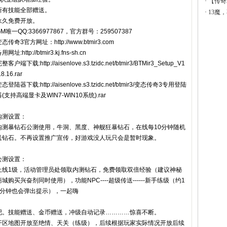
·
【传奇
所有技能全部赠送。
·
13魔
永久免费开放。
M唯一QQ:3366977867，官方群号：259507387
态传奇3官方网址：http://www.btmir3.com
用网址:http://btmir3.kj.fns-sh.cn
整客户端下载:http://aisenlove.s3.tzidc.net/btmir3/BTMir3_Setup_V1
.8.16.rar
态登陆器下载:http://aisenlove.s3.tzidc.net/btmir3/变态传奇3专用登陆
(支持高端显卡及WIN7-WIN10系统).rar
内测设置：
内测暴钻石公测使用，牛洞、黑度、神舰狂暴钻石，在线每10分钟随机
送钻石。不再设置推广宣传，好游戏没人玩只会是暂时现象。
公测设置：
上线1级，活动管理员处领取内测钻石，免费领取双倍经验（建议神秘
商城购买兴奋剂同时使用），功能NPC----超级传送------新手练级（约1
0分钟也会弹出提示），一起嗨
吧。技能赠送、金币赠送，冲级自动记录…………惊喜不断。
开区地图开放至绝情、天关（练级），后续根据玩家实际情况开放后续