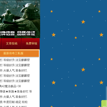
文章投稿
免费审核
最新传奇三私服
打.等级好升.法宝麒麟臂
打.等级好升.法宝麒麟臂
作.火爆人气.装备好打.
打.等级好升.法宝麒麟臂
打.等级好升.法宝麒麟臂
经典42魔法极品+30
降级★刺激★装备好打.等
作.火爆人气.装备好打.
质.年度巨献.稳定.轻松