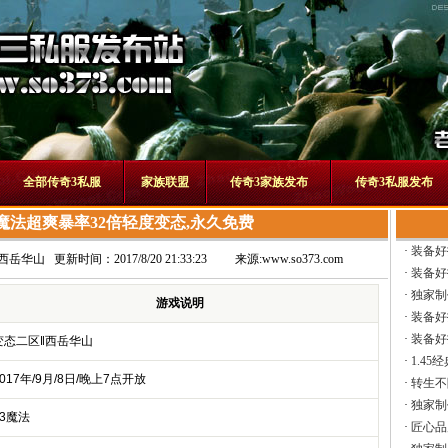
全部传奇3私服
家族联盟
传奇3家族发布
传奇3私服发布
2魔法超爽暴率32倍轻度变态,永久免费
·
装备好
‖西岳华山
更新时间：2017/8/20 21:33:23
来源:
www.so373.com
·
装备好
·
独家制
游戏说明
·
装备好
·
装备好
变态二区‖西岳华山
·
1.45
2017年/9月/8日/晚上7点开放
·
转生不
·
独家制
13魔法
·
匠心品