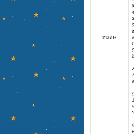
G
变
备
游戏介绍
完
7
变
器