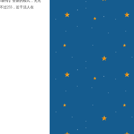
3新传】全新的模式，无元
，不过255，近千活人在