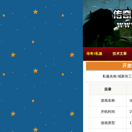
传奇3私服
技术文章
开放
私服名称:
域家传三
目录
游戏名称
开机时间
2
游戏类型