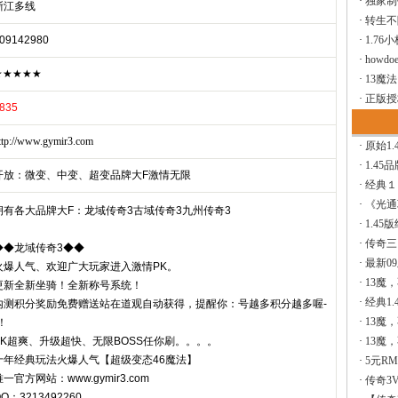
·
独家制
浙江多线
·
转生不
09142980
·
1.76
·
howdoe
★★★★★
·
13魔
·
正版授
835
ttp://www.gymir3.com
·
原始1.
·
1.45
开放：微变、中变、超变品牌大F激情无限
·
经典１
·
《光通
拥有各大品牌大F：龙域传奇3古域传奇3九州传奇3
·
1.45
·
传奇三
◆◆龙域传奇3◆◆
·
最新0
火爆人气、欢迎广大玩家进入激情PK。
·
13魔
更新全新坐骑！全新称号系统！
·
经典1.
内测积分奖励免费赠送站在道观自动获得，提醒你：号越多积分越多喔-
·
13魔
！
PK超爽、升级超快、无限BOSS任你刷。。。。
·
13魔
十年经典玩法火爆人气【超级变态46魔法】
·
5元R
一官方网站：www.gymir3.com
·
传奇3V
Q：3213492260