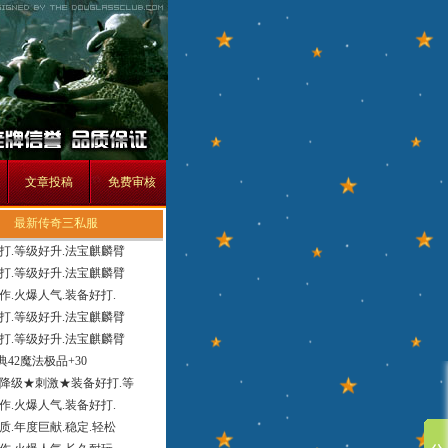
文章投稿
免费审核
最新传奇三私服
打.等级好升.法宝麒麟臂
打.等级好升.法宝麒麟臂
作.火爆人气.装备好打.
打.等级好升.法宝麒麟臂
打.等级好升.法宝麒麟臂
经典42魔法极品+30
降级★刺激★装备好打.等
作.火爆人气.装备好打.
质.年度巨献.稳定.轻松