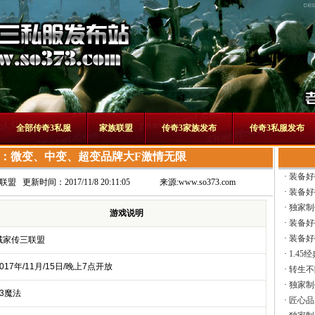
全部传奇3私服
家族联盟
传奇3家族发布
传奇3私服发布
：微变、中变、超变品牌大F激情无限
·
装备好
联盟
更新时间：2017/11/8 20:11:05
来源:
www.so373.com
·
装备好
·
独家制
游戏说明
·
装备好
·
装备好
域家传三联盟
·
1.45
017年/11月/15日/晚上7点开放
·
转生不
·
独家制
13魔法
·
匠心品