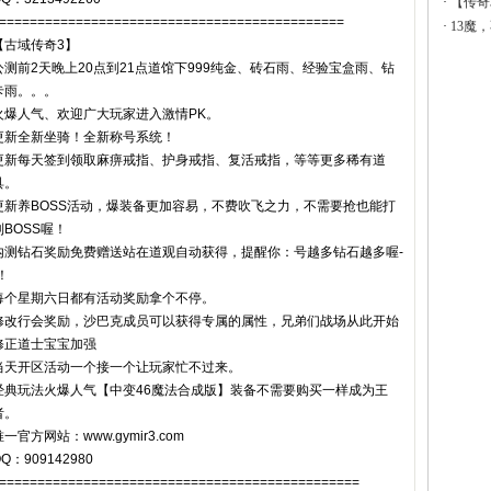
·
【传奇
=============================================
·
13魔
【古域传奇3】
公测前2天晚上20点到21点道馆下999纯金、砖石雨、经验宝盒雨、钻
卡雨。。。
火爆人气、欢迎广大玩家进入激情PK。
更新全新坐骑！全新称号系统！
更新每天签到领取麻痹戒指、护身戒指、复活戒指，等等更多稀有道
具。
更新养BOSS活动，爆装备更加容易，不费吹飞之力，不需要抢也能打
到BOSS喔！
内测钻石奖励免费赠送站在道观自动获得，提醒你：号越多钻石越多喔-
！
每个星期六日都有活动奖励拿个不停。
修改行会奖励，沙巴克成员可以获得专属的属性，兄弟们战场从此开始
修正道士宝宝加强
当天开区活动一个接一个让玩家忙不过来。
经典玩法火爆人气【中变46魔法合成版】装备不需要购买一样成为王
者。
一官方网站：www.gymir3.com
Q：909142980
===============================================