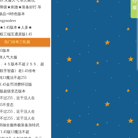
作.火爆人气.长久耐玩.
降级★刺激★装备好打.等
小极品+6特色版本
sgynodeve
法★1.45版本★人多★
权三端互通原版1.45
热门传奇三私服
45版本
品牌人气大服
．４５版本不超２５５、超
联手智森》老1.45传奇
版纯13魔法不超255
1.45金币消费怀旧版
9版超级变态版本
，不过255，近千活人在
45不变态
，不过255，近千活人在
，不过255，近千活人在
MB抽全服终极装备加转武
1.45版13魔法不超