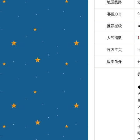
地区线路
客服ＱＱ
9
推荐星级
人气指数
1
官方主页
h
版本简介
-
唯
Q