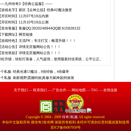
——九州传奇3【经典公益服】——
【游戏名字】新区【众神之战】经典42魔法微变
【开区时间】11月07号19点内测
【开区时间】11月10号19点公测
宣传客服】客服QQ:3020248944QQ群:615828132
【下载网址】网页链接
【游戏特色】主流PK；专注打宝；略需升级！！！
【活动公告】详情见官服网站公告！！！
【宣传奖励】详情见官服网站公告！！！
轻松升级，轻松打装备，人气超强，使用最新封挂系统，公平公正。
个私服:
经典光通13魔法，8倍经验，4倍爆率
个私服:
刷新视野|震撼特效|真修天赋神器|特效装
关于我们
—
联系我们
—
广告合作
—
网站地图
—
TAG
—
友情连接
Copyright © 2004 - 2009
传奇3私服
All rights reserved.
本站中文版权所有 搜传奇3发布网 保留所有权利 未经许可请勿任意转载或复制使用
苏ICP备06007939号