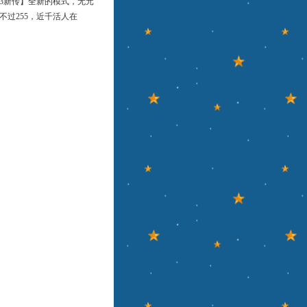
3新传】全新的模式，无元
，不过255，近千活人在