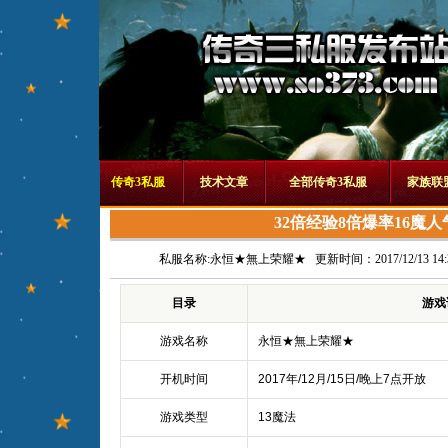
传奇3私服
技术文章
全部传奇3私服
家族联
32倍经验8倍爆率16魔人气
私服名称:
永恒★無上荣耀★
更新时间：2017/12/13 14:3
目录
游戏
游戏名称
永恒★無上荣耀★
开机时间
2017年/12月/15日/晚上7点开放
游戏类型
13魔法