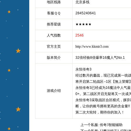
地区线路
北京多线
客服ＱＱ
2845240641
推荐星级
★★★★★
人气指数
2546
官方主页
http://www.kkmir3.com
版本简介
32倍经验8倍爆率16魔人气No.1
永恒传奇3
经过数月的鏖战，现已完成第一统战区整
将开启第二轮战区--1区【無上荣耀
永恒传奇3已经成为16魔法中人气
游戏介绍
0+。第二战区开启无疑将又一次成
永恒传奇3采取战区合区模式，摒弃
断，让你的账号拥有更高的含金量!!
第二次大轮转，期待你的加入！
上一个私服:
传奇3智能辅助