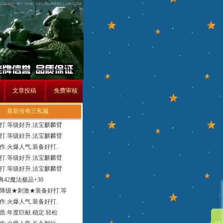
文章投稿
免费审核
最新传奇三私服
打.等级好升.法宝麒麟臂
打.等级好升.法宝麒麟臂
作.火爆人气.装备好打.
打.等级好升.法宝麒麟臂
打.等级好升.法宝麒麟臂
经典42魔法极品+30
降级★刺激★装备好打.等
作.火爆人气.装备好打.
质.年度巨献.稳定.轻松