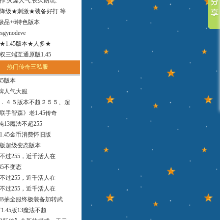
作.火爆人气.长久耐玩.
降级★刺激★装备好打.等
小极品+6特色版本
sgynodeve
法★1.45版本★人多★
权三端互通原版1.45
热门传奇三私服
45版本
品牌人气大服
．４５版本不超２５５、超
联手智森》老1.45传奇
版纯13魔法不超255
1.45金币消费怀旧版
9版超级变态版本
，不过255，近千活人在
45不变态
，不过255，近千活人在
，不过255，近千活人在
MB抽全服终极装备加转武
1.45版13魔法不超