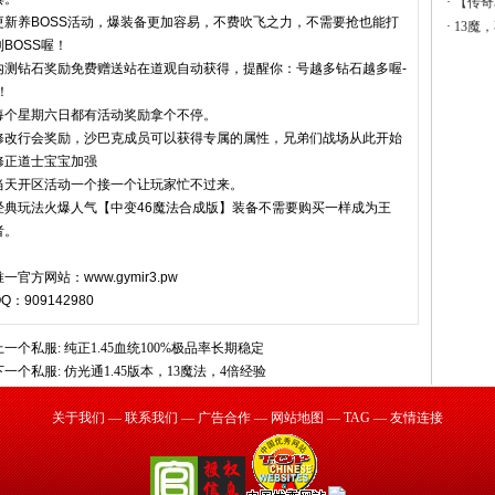
·
【传奇
更新养BOSS活动，爆装备更加容易，不费吹飞之力，不需要抢也能打
·
13魔
到BOSS喔！
内测钻石奖励免费赠送站在道观自动获得，提醒你：号越多钻石越多喔-
！
每个星期六日都有活动奖励拿个不停。
修改行会奖励，沙巴克成员可以获得专属的属性，兄弟们战场从此开始
修正道士宝宝加强
当天开区活动一个接一个让玩家忙不过来。
经典玩法火爆人气【中变46魔法合成版】装备不需要购买一样成为王
者。
一官方网站：www.gymir3.pw
Q：909142980
上一个私服:
纯正1.45血统100%极品率长期稳定
下一个私服:
仿光通1.45版本，13魔法，4倍经验
关于我们
—
联系我们
—
广告合作
—
网站地图
—
TAG
—
友情连接