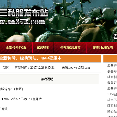
全部传奇3私服
家族联盟
传奇3家族发布
传奇3私服发布
全新称号、经典玩法、46中变版本
·
装备好
3（新区）
更新时间：2017/12/23 9:45:31
来源:
www.so373.com
·
装备好
·
独家制
游戏说明
·
装备好
·
装备好
古域传奇3（新区）
·
1.45
017年/12月/26日/晚上7点开放
·
转生不
·
独家制
13魔法
·
匠心品