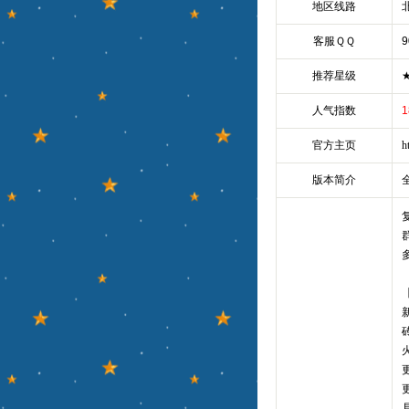
地区线路
客服ＱＱ
9
推荐星级
人气指数
1
官方主页
h
版本简介