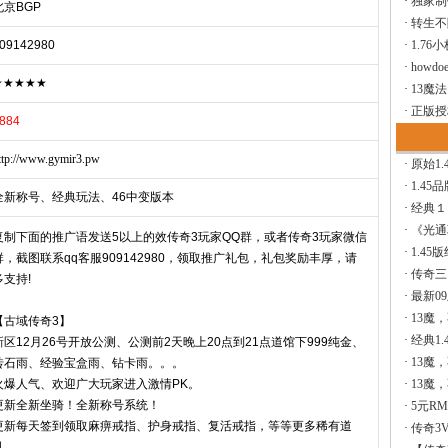
·
独家制
北京BGP
·
转生不
09142980
·
1.76
·
howdoe
★★★★★
·
13魔
·
正版授
884
ttp://www.gymir3.pw
·
原始1.
·
1.45
全新称号、经典玩法、46中变版本
·
经典１
·
《光通
复制下面的推广语发送5以上的效传奇3玩家QQ群，或者传奇3玩家微信
·
1.45
群，截图联系qq客服909142980，领取推广礼包，礼包奖励丰厚，请
·
传奇三
多支持!
·
最新0
·
13魔
【古域传奇3】
·
经典1.
新区12月26号开放公测、公测前2天晚上20点到21点道馆下999纯金、
·
13魔
砖石雨、经验宝盒雨、钻卡雨。。。
火爆人气、欢迎广大玩家进入激情PK。
·
13魔
更新全新坐骑！全新称号系统！
·
5元R
更新每天签到领取麻痹戒指、护身戒指、复活戒指，等等更多稀有道
·
传奇3V
具。