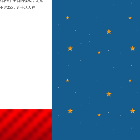
3新传】全新的模式，无元
，不过255，近千活人在