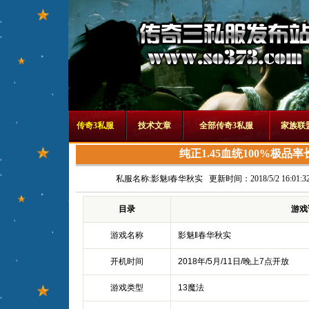
传奇3私服
技术文章
全部传奇3私服
家族联
纯正1.45血统100%极品
私服名称:
影魅‖春华秋实
更新时间：2018/5/2 16:01:3
目录
游戏
游戏名称
影魅‖春华秋实
开机时间
2018年/5月/11日/晚上7点开放
游戏类型
13魔法