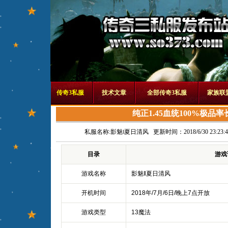
传奇3私服
技术文章
全部传奇3私服
家族联
纯正1.45血统100%极品
私服名称:
影魅‖夏日清风
更新时间：2018/6/30 23:23:4
目录
游戏
游戏名称
影魅‖夏日清风
开机时间
2018年/7月/6日/晚上7点开放
游戏类型
13魔法