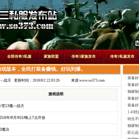
全部传奇3私服
家族联盟
传奇3家族发布
传奇3私服发布
游戏版本，全民打装备赚钱。好玩到爆。
·
装备好
魔—战天
更新时间：2018/8/2 22:03:26
来源:
www.so373.com
·
装备好
·
独家制
游戏说明
·
装备好
·
装备好
冰雪13魔—战天
·
1.45
2018年/8月/9日/晚上7点开放
·
转生不
·
独家制
13魔法
·
匠心品