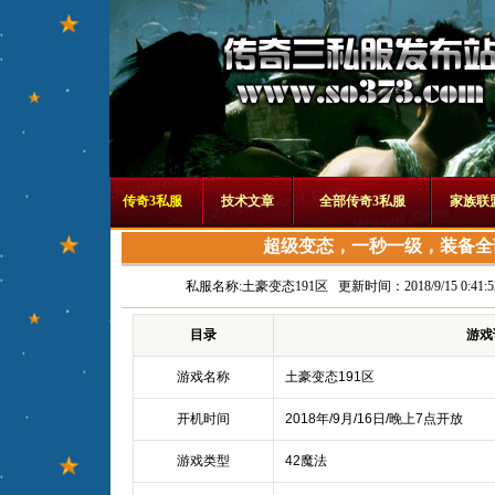
传奇3私服
技术文章
全部传奇3私服
家族联
超级变态，一秒一级，装备全
私服名称:
土豪变态191区
更新时间：2018/9/15 0:41:5
目录
游戏
游戏名称
土豪变态191区
开机时间
2018年/9月/16日/晚上7点开放
游戏类型
42魔法