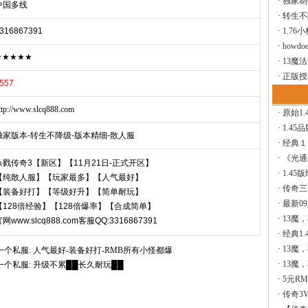
·
独家制
中国多线
·
转生不
316867391
·
1.76
·
howdoe
★★★★★
·
13魔
·
正版授
557
ttp://www.slcq888.com
·
原始1.
·
1.45
独家版本-转生不降级-版本精细-散人服
·
经典１
·
《光通
杀戮传奇3【新区】【11月21日-正式开区】
·
1.45
【纯散人服】【玩家最多】【人气最好】
·
传奇三
【装备好打】【等级好升】【简单耐玩】
·
最新0
【128倍经验】【128倍爆率】【合成简单】
·
13魔
网www.slcq888.com客服QQ:3316867391
·
经典1.
·
13魔
一个私服:
人气最好-装备好打-RMB所有小怪都爆
·
13魔
一个私服:
升级不累██长久耐玩██
·
5元R
·
传奇3V