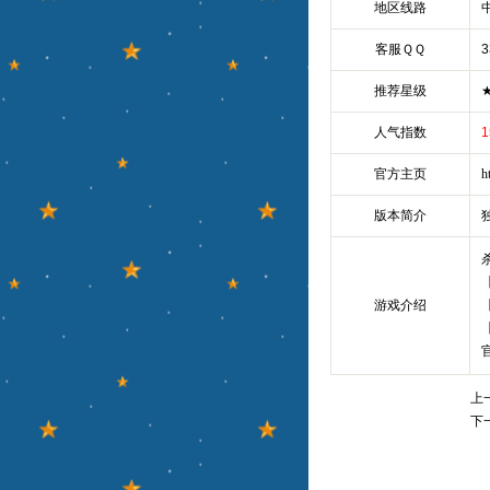
地区线路
客服ＱＱ
3
推荐星级
人气指数
1
官方主页
h
版本简介
游戏介绍
官
上
下