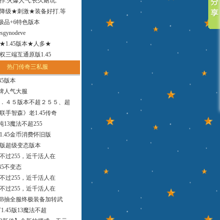
作.火爆人气.长久耐玩.
降级★刺激★装备好打.等
小极品+6特色版本
sgynodeve
法★1.45版本★人多★
权三端互通原版1.45
热门传奇三私服
45版本
品牌人气大服
．４５版本不超２５５、超
联手智森》老1.45传奇
版纯13魔法不超255
1.45金币消费怀旧版
9版超级变态版本
，不过255，近千活人在
45不变态
，不过255，近千活人在
，不过255，近千活人在
MB抽全服终极装备加转武
1.45版13魔法不超