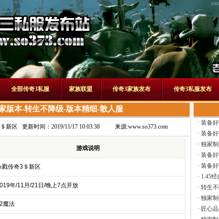
全部传奇3私服
家族联盟
传奇3家族发布
传奇3私服发布
家版本-转生不降级-版本精细-散人服
·
装备好
3＄新区
更新时间：2019/11/17 10:03:38
来源:
www.so373.com
·
装备好
·
独家制
游戏说明
·
装备好
·
装备好
杀戮传奇3＄新区
·
1.45
019年/11月/21日/晚上7点开放
·
转生不
·
独家制
42魔法
·
匠心品