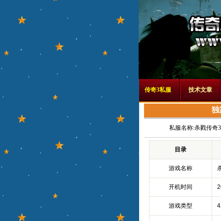
传奇3私服
技术文章
独
私服名称:
杀戮传奇
目录
游戏名称
开机时间
2
游戏类型