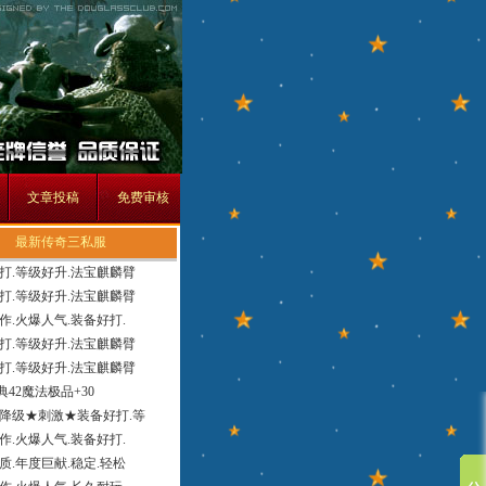
文章投稿
免费审核
最新传奇三私服
打.等级好升.法宝麒麟臂
打.等级好升.法宝麒麟臂
作.火爆人气.装备好打.
打.等级好升.法宝麒麟臂
打.等级好升.法宝麒麟臂
经典42魔法极品+30
降级★刺激★装备好打.等
作.火爆人气.装备好打.
质.年度巨献.稳定.轻松