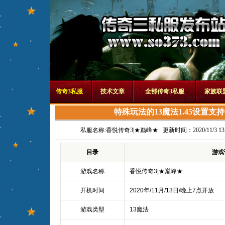
传奇3私服
技术文章
全部传奇3私服
家族联
特殊玩法的13魔法1.45设置支持wi
私服名称:
香悦传奇3|★巅峰★
更新时间：2020/11/3 13:
目录
游戏
游戏名称
香悦传奇3|★巅峰★
开机时间
2020年/11月/13日/晚上7点开放
游戏类型
13魔法