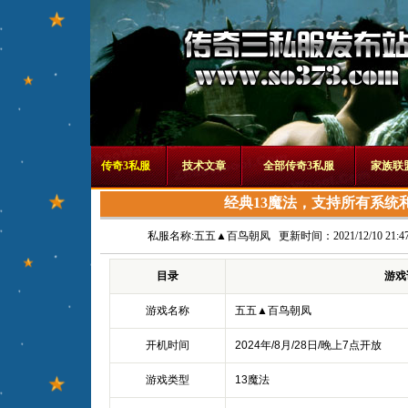
传奇3私服
技术文章
全部传奇3私服
家族联
经典13魔法，支持所有系统
私服名称:
五五▲百鸟朝凤
更新时间：2021/12/10 21:47
目录
游戏
游戏名称
五五▲百鸟朝凤
开机时间
2024年/8月/28日/晚上7点开放
游戏类型
13魔法