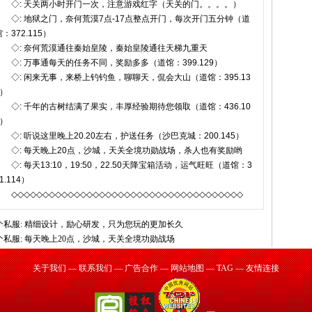
◇: 天关两小时开门一次，注意游戏红字（天关的门。。。。）
◇: 地狱之门，奈何荒漠7点-17点整点开门，每次开门五分钟（道
：372.115）
◇: 奈何荒漠通往秦始皇陵，秦始皇陵通往天梯九重天
◇: 万事通每天的任务不同，奖励多多（道馆：399.129）
◇: 闲来无事，来桥上钓钓鱼，聊聊天，侃会大山（道馆：395.13
5）
◇: 千年的古树结满了果实，丰厚经验期待您领取（道馆：436.10
5）
◇: 听说这里晚上20.20左右，护送任务（沙巴克城：200.145）
◇: 每天晚上20点，沙城，天关全境功勋战场，杀人也有奖励哟
◇: 每天13:10，19:50，22.50天降宝箱活动，运气旺旺（道馆：3
1.114）
◇◇◇◇◇◇◇◇◇◇◇◇◇◇◇◇◇◇◇◇◇◇◇◇◇◇◇◇◇◇◇◇◇◇◇◇◇
个私服:
精细设计，励心研发，只为您玩的更加长久
个私服:
每天晚上20点，沙城，天关全境功勋战场
关于我们
—
联系我们
—
广告合作
—
网站地图
—
TAG
—
友情连接