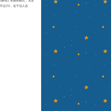
3新传】全新的模式，无元
，不过255，近千活人在