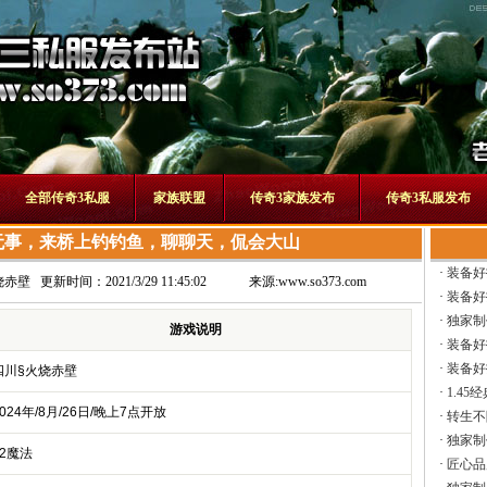
全部传奇3私服
家族联盟
传奇3家族发布
传奇3私服发布
无事，来桥上钓钓鱼，聊聊天，侃会大山
·
装备好
烧赤壁
更新时间：2021/3/29 11:45:02
来源:
www.so373.com
·
装备好
·
独家制
游戏说明
·
装备好
·
装备好
四川§火烧赤壁
·
1.45
024年/8月/26日/晚上7点开放
·
转生不
·
独家制
42魔法
·
匠心品