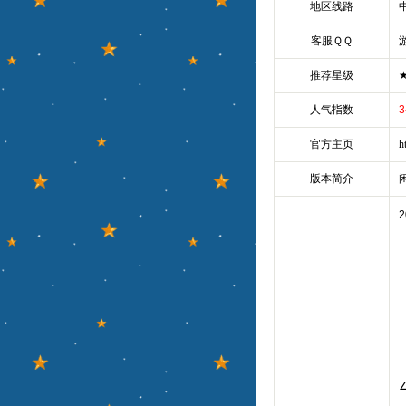
地区线路
客服ＱＱ
推荐星级
人气指数
3
官方主页
h
版本简介