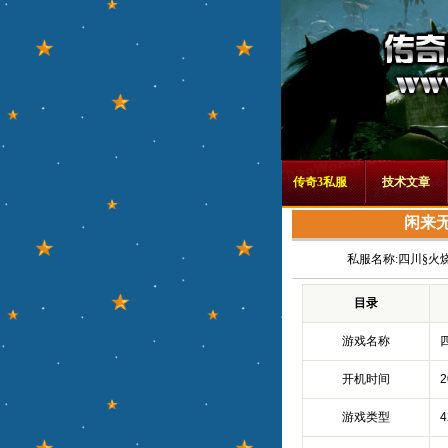
传奇3私服
技术文章
闲来
私服名称:
四川§火
目录
游戏名称
开机时间
2
游戏类型