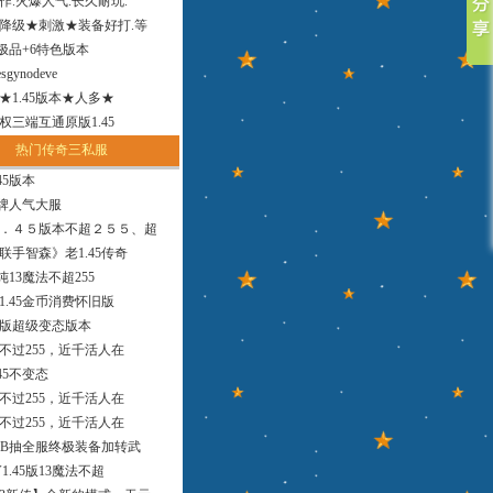
作.火爆人气.长久耐玩.
降级★刺激★装备好打.等
小极品+6特色版本
sgynodeve
法★1.45版本★人多★
权三端互通原版1.45
热门传奇三私服
45版本
品牌人气大服
．４５版本不超２５５、超
联手智森》老1.45传奇
版纯13魔法不超255
1.45金币消费怀旧版
9版超级变态版本
，不过255，近千活人在
45不变态
，不过255，近千活人在
，不过255，近千活人在
MB抽全服终极装备加转武
1.45版13魔法不超