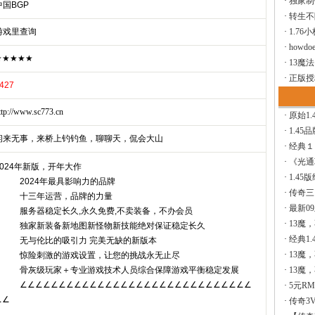
·
独家制
中国BGP
·
转生不
游戏里查询
·
1.76
·
howdoe
★★★★★
·
13魔
·
正版授
427
ttp://www.sc773.cn
·
原始1.
·
1.45
闲来无事，来桥上钓钓鱼，聊聊天，侃会大山
·
经典１
·
《光通
2024年新版，开年大作
·
1.45
2024年最具影响力的品牌
·
传奇三
十三年运营，品牌的力量
·
最新0
服务器稳定长久,永久免费,不卖装备，不办会员
·
13魔
独家新装备新地图新怪物新技能绝对保证稳定长久
·
经典1.
无与伦比的吸引力 完美无缺的新版本
·
13魔
惊险刺激的游戏设置，让您的挑战永无止尽
骨灰级玩家＋专业游戏技术人员综合保障游戏平衡稳定发展
·
13魔
∠∠∠∠∠∠∠∠∠∠∠∠∠∠∠∠∠∠∠∠∠∠∠∠∠∠∠∠∠∠
·
5元R
∠∠
·
传奇3V