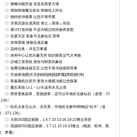
◇: 摆摊功能开放 买卖东西更方便
◇: 增加怪物魔法攻击 怪物也人性化
◇: 独特的冲级赛 让您不再劳累
◇: 另类武器合成系统 侠士→英雄→传说
◇: 累计打造经验 不必为错过吃经验而发愁
◇: 化废为宝 装备可兑换钻石 荣誉
◇: 首饰晋级 体验合成乐趣
◇: 花样任务：详见万事通
◇: 休闲中心让您乐趣无穷 知识财富运气大考验
◇: 沙城工资系统 身份与财富的象征
◇: 免费召唤练级宝宝 让您不再为练级而劳累
◇: 开放新地图[天关][地狱][桃园][梦魇][黑暗][乾坤]
◇: 装备随机任意升,更有大规模冶炼让您探索
◇: 魔石系统 Lv.1 ~ Lv.9,追求永无止境
◇: 荣誉置换勋章，晋级勋章，还可以市场价兑换钻石（道馆：37
.136）
◇: 钻石太多怎么办，没关系，市场价兑换RMB物品“钻卡”（道
：371.136）
: 大BOSS固定刷新，1.4.7.10.13.16.19.22整点等您
◇: 高级BOSS固定刷新，3.7.11.15.19.23整点（桃源、乾坤、黑
暗、梦魇）.