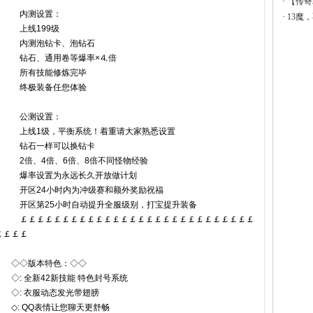
·
【传奇
内测设置：
·
13魔
上线199级
内测泡钻卡、泡钻石
钻石、通用卷等爆率×⒋倍
所有技能修炼完毕
终极装备任您体验
公测设置：
上线1级，平衡系统！着重请大家熟悉设置
钻石一样可以换钻卡
2倍、4倍、6倍、8倍不同怪物经验
爆率设置为永远长久开放做计划
开区24小时内为冲级赛和额外奖励祝福
开区第25小时自动提升全服级别，打宝提升装备
￡￡￡￡￡￡￡￡￡￡￡￡￡￡￡￡￡￡￡￡￡￡￡￡￡￡￡￡
￡￡￡￡
◇◇版本特色：◇◇
◇: 全新42新技能 特色封号系统
◇: 衣服动态发光带翅膀
◇: QQ表情让您聊天更舒畅