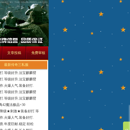
文章投稿
免费审核
最新传奇三私服
打.等级好升.法宝麒麟臂
打.等级好升.法宝麒麟臂
作.火爆人气.装备好打.
打.等级好升.法宝麒麟臂
打.等级好升.法宝麒麟臂
经典42魔法极品+30
降级★刺激★装备好打.等
作.火爆人气.装备好打.
质.年度巨献.稳定.轻松