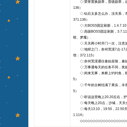
◇:荣誉置换勋章，晋级勋章，还可
136）
◇:钻石太多怎么办，没关系，市场
371.136）
◇:大BOSS固定刷新，1.4.7.10.1
◇:高级BOSS固定刷新，3.7.11.
暗、梦魇）.
◇:天关两小时开门一次，注意游
◇:地狱之门，奈何荒漠7点-17
馆：372.115）
◇:奈何荒漠通往秦始皇陵，秦始
◇:万事通每天的任务不同，奖励多多
◇:闲来无事，来桥上钓钓鱼，聊聊
5）
◇:千年的古树结满了果实，丰厚经
5）
◇:听说这里晚上20.20左右，护送
◇:每天晚上20点，沙城，天关
◇:每天13:10，19:50，22.
1.114）
◇◇◇◇◇◇◇◇◇◇◇◇◇◇◇◇◇◇◇