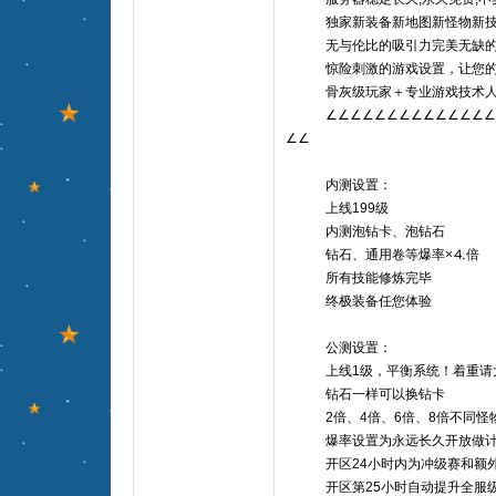
独家新装备新地图新怪物新技
无与伦比的吸引力完美无缺的
惊险刺激的游戏设置，让您的
骨灰级玩家＋专业游戏技术人员
∠∠∠∠∠∠∠∠∠∠∠∠∠∠∠
∠∠
内测设置：
上线199级
内测泡钻卡、泡钻石
钻石、通用卷等爆率×⒋倍
所有技能修炼完毕
终极装备任您体验
公测设置：
上线1级，平衡系统！着重请
钻石一样可以换钻卡
2倍、4倍、6倍、8倍不同怪
爆率设置为永远长久开放做计
开区24小时内为冲级赛和额外
开区第25小时自动提升全服级