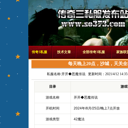
传奇3私服
技术文章
全部传奇3私服
家族联
每天晚上20点，沙城，天关
私服名称:
开开◆恶魔传说
更新时间：2021/4/12 14:35:
目录
游戏
游戏名称
开开◆恶魔传说
开机时间
2024年/8月/25日/晚上7点开放
游戏类型
42魔法