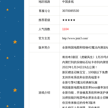
地区线路
中国多线
客服ＱＱ
3070085530
推荐星级
★★★★★
人气指数
1104
官方主页
http://www.jmir3.com/
版本简介
全新韩国地图和怪物42魔法内测送
将传奇3新区《虎啸风生》1月20号
内测打到的实物钻石钻卡存到内测管
2022年1月24日19点公测！
新区赠送召唤宝宝，100级以下免
支持所有系统和全部高端显卡
全新引擎42魔法经典耐玩服
韩国最新地图海底世界boss爆率加
游戏介绍
全新功能，开放修真系统和神龙护
法师技能闪电雷鸣全屏攻击道士召
你没有体验过的传奇3版本
长久稳定人气保障，等你来战