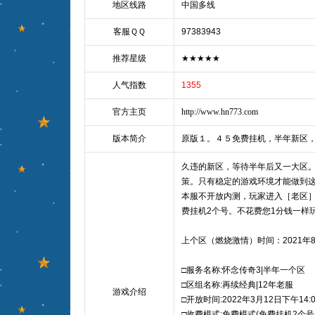
地区线路
中国多线
客服ＱＱ
97383943
推荐星级
★★★★★
人气指数
1355
官方主页
http://www.hn773.com
版本简介
原版１。４５免费挂机，半年新区
久违的新区，等待半年后又一大区
策。只有稳定的游戏环境才能做到
本服不开放内测，玩家进入［老区
费挂机2个号。不花费您1分钱一样
上个区（燃烧激情）时间：2021年8
□服务名称:怀念传奇3|半年一个区
□区组名称:再续经典|12年老服
游戏介绍
□开放时间:2022年3月12日下午14:0
□收费模式:免费模式(免费挂机2个号