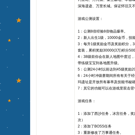
深海遗迹、万里长城。保证怀旧又
游戏公测设置：
1：公测8倍经验8倍物品爆率。
2：新人出生1级，10000金币，
3：每升1级奖励金币及奖励积分，3
套装，累积奖励30000(3万)积分50
4：38级前你会在新人地图中度过
带练级宝宝到各地图升级。
5：公测24小时以前达到45级奖励20
6：24小时冲级赛期间所有有关于
玛遗址是开放所有暴率及技能书秘
7：其它的功能可以在游戏里双击背
游戏任务：
1：添加了西沙任务，冰宫任务，奖
次）
2：添加了BOSS任务
3：重新修改了万事通任务。