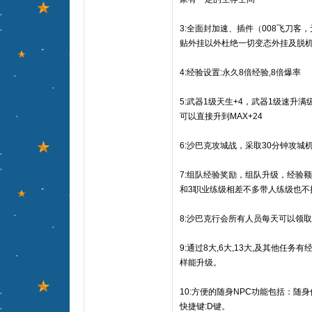
3:全面封加速、插件（008飞刀客
贴外挂以外杜绝一切变态外挂及脱
4:经验设置:永久8倍经验,8倍爆率
5:武器1级天生+4，武器1级速升满级
可以直接升到MAX+24
6:沙巴克攻城战，采取30分钟攻城
7:组队经验奖励，组队升级，经验额
和3职业练级相差不多带人练级也不
8:沙巴克行会所有人员每天可以领取2
9:通过8大,6大,13大,及其他任
样能升级。
10:方便的随身NPC功能包括：随
快捷键:D键。