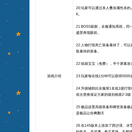
20:玩家可以通过杀人叠加属性杀
K。
21:BOSS刷新，全服通知系统，同
盛景再现眼前。
22:人物打怪死亡装备暴掉了，可
取暴掉的装备。
22:练级宝宝（免费），半个屏幕
游戏介绍
23:玩家每在线1分钟可以获得500
24:升级辅助比全服第1名低1级打怪经
依次类推保证大家的级别相差2-3级
25:极品设置高级装备和稀世装备极品
是极品让你爽翻天
26:在145版本上添加了西沙漠、
钓鱼岛、月河渊、秦王墓地、丰都