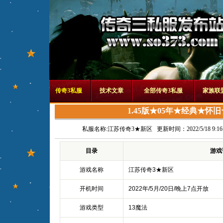
传奇3私服
技术文章
全部传奇3私服
家族联
1.45版★05年★经典★怀
私服名称:
江苏传奇3★新区
更新时间：2022/5/18 9:16:
目录
游戏
游戏名称
江苏传奇3★新区
开机时间
2022年/5月/20日/晚上7点开放
游戏类型
13魔法