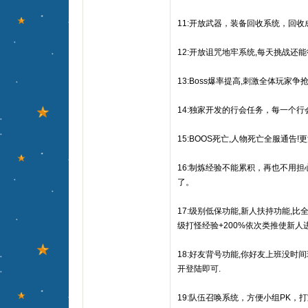
11:开放武器，装备回收系统，回
12:开放诅咒地牢系统,每天挑战还
13:Boss爆率提高,刺激全体玩家争
14:独家开发的行会任务，每一个
15:BOOS死亡,人物死亡全服通告!更
16:制炼经验不能累积，再也不用
了。
17:级别低保功能,新人扶持功能,比
级打怪经验+200%依次类推使新人
18:好友背号功能,你好友上班没时
开登陆即可.
19:队伍召唤系统，方便小组PK，