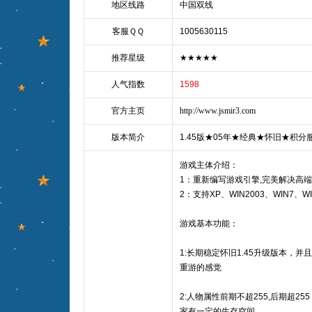
地区线路
中国双线
客服ＱＱ
1005630115
推荐星级
★★★★★
人气指数
1598
官方主页
http://www.jsmir3.com
版本简介
1.45版★05年★经典★怀旧★积分
游戏主体介绍：
1：重新编写游戏引擎,完美解决高
2：支持XP、WIN2003、WIN7、W
游戏基本功能：
1:长期稳定怀旧1.45升级版本，
重游的感觉
2:人物属性前期不超255,后期超2
家有一定的生存空间