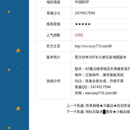
地区线路
中国BGP
客服ＱＱ
2474517594
推荐星级
★★★★★
人气指数
1353
官方主页
http://ww.xyxy773.com:88
版本简介
星月传奇3SF长久耐玩多地图版本
版本：42魔法微变稳定长期服务器
插件：正版插件，兼容最版系统
游戏介绍
玩法：装备全靠合成，升级不累
客服QQ：2474517594
官网：ww.xyxy773.com:88
上一个私服:
简单易懂★大极品★告别苦
下一个私服:
纯钻石版本█微变★小极品