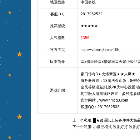
地区线路
中国多线
客服ＱＱ
2817952532
推荐星级
★★★★★
人气指数
1359
官方主页
http://wz.hmcq3.com:618/
版本简介
〓8倍经验〓8倍爆率〓火爆小极品
豪门传奇3▲火爆新区▲★火爆★
服务器设置：13魔法金币版，8倍经
全民等级没差别,以PK为中心设置,
游戏介绍
均可融入游戏线路设置：多线路盾
官方网站：www.hmcq3.com
客服QQ：2817952532
上一个私服:
█★逍遥以上装备件件大极
下一个私服:
小极品模式.装备好打.装备好