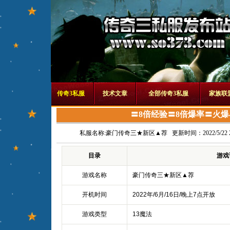
传奇3私服
技术文章
全部传奇3私服
家族联
〓8倍经验〓8倍爆率〓火
私服名称:
豪门传奇三★新区▲荐
更新时间：2022/5/22 22
目录
游戏
游戏名称
豪门传奇三★新区▲荐
开机时间
2022年/6月/16日/晚上7点开放
游戏类型
13魔法