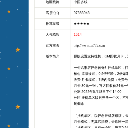
地区线路
中国多线
客服ＱＱ
97383943
推荐星级
★★★★★
人气指数
1514
官方主页
http://www.hn773.com
版本简介
原版设置支持挂机，GM回收月卡，
一句话形容怀念传奇3-挂机单区，打造
核心:原版设置，0.5倍经验，2倍
收费:月卡模式，7级内免费（免费
月卡:30元一张，官方回收价24元一
公测:2022年6月18日下午14:00
分区:挂机单区版只开放一个区，不
玩概念
『挂机单区』以怀念挂机版母版，去
月卡模式，无其它消费，金币唯一
『挂机单区』只有一个区，设置0.